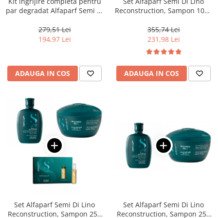
Kit ingrijire completa pentru
Set Alfaparf Semi Di Lino
par degradat Alfaparf Semi di
Reconstruction, Sampon 1000
Lino Reconstruction
ml + Masca, 500 ml
Reparative
279,51 Lei
355,74 Lei
194,97 Lei
231,98 Lei
ADAUGA IN COS
ADAUGA IN COS
Set Alfaparf Semi Di Lino
Set Alfaparf Semi Di Lino
Reconstruction, Sampon 250
Reconstruction, Sampon 250