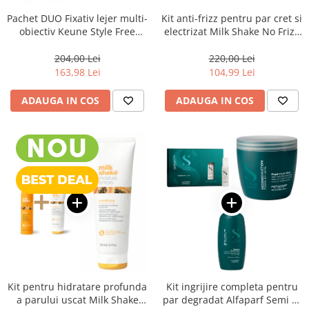
Pachet DUO Fixativ lejer multi-
Kit anti-frizz pentru par cret si
obiectiv Keune Style Free
electrizat Milk Shake No Frizz
Styler Spray, 300 ml
Allowed Perfecting
204,00 Lei
220,00 Lei
163,98 Lei
104,99 Lei
ADAUGA IN COS
ADAUGA IN COS
Kit pentru hidratare profunda
Kit ingrijire completa pentru
a parului uscat Milk Shake
par degradat Alfaparf Semi di