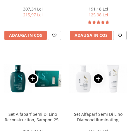
ml + Masca 200 ml, + Serum 6
ml + Masca 200 ml
x 13 ml
307,34 Lei
191,18 Lei
215,97 Lei
125,98 Lei
ADAUGA IN COS
ADAUGA IN COS
Set Alfaparf Semi Di Lino
Set Alfaparf Semi Di Lino
Reconstruction, Sampon 250
Diamond Iluminating,
ml + fiole Reparative Lotion
Sampon 250 ml + Balsam 200
6x13 ml
ml