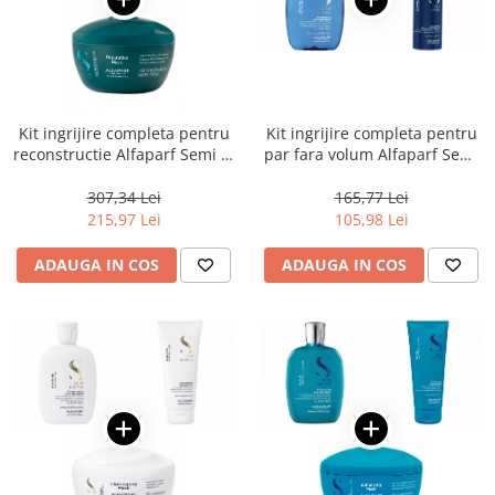
Kit ingrijire completa pentru
Kit ingrijire completa pentru
reconstructie Alfaparf Semi di
par fara volum Alfaparf Semi
Lino Reconstruction
di Lino Volumizing
Reparative
307,34 Lei
165,77 Lei
215,97 Lei
105,98 Lei
ADAUGA IN COS
ADAUGA IN COS