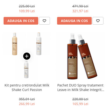
Moisture & More
Lino Reconstruction
Reparative, Salon Size
225,00 Lei
471,90 Lei
109,99 Lei
321,97 Lei
ADAUGA IN COS
ADAUGA IN COS
Kit pentru cret/ondulat Milk
Pachet DUO Spray tratament
Shake Curl Passion
Leave-in Milk Shake Integrity
Leave-in, 250 ml
355,01 Lei
220,00 Lei
266,99 Lei
165,99 Lei