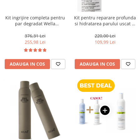
WELLA PROFESSIONALS
Kit ingrijire completa pentru
Kit pentru reparare profunda
par degradat Wella
si hidratarea parului uscat si
Professionals Care Fusion,
degradat, Milk Shake Integrity
Salon Size
& Strength Nourishing
376,31 Lei
220,00 Lei
255,98 Lei
109,99 Lei
ADAUGA IN COS
ADAUGA IN COS