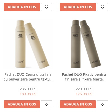
ADAUGA IN COS
ADAUGA IN COS
Pachet DUO Ceara ultra fina
Pachet DUO Fixativ pentru
cu pulverizare pentru texturi
finisare si fixare foarte
lejere si coafura definita
puternica Keune Style Fixer,
Keune Style Air Wax, 200 ml
300 ml
236,00 Lei
220,00 Lei
189,98 Lei
175,98 Lei
ADAUGA IN COS
ADAUGA IN COS