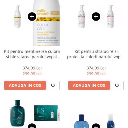
Kit pentru mentinerea culorii
Kit pentru stralucire si
si hidratarea parului vopsit
protectia culorii parului vopsit
Milk Shake Color Maintainer -
Milk Shake Color Maintainer
Salon size
Flower Fragrance – Salon size
374,99 Lei
374,99 Lei
299,98 Lei
299,98 Lei
ADAUGA IN COS
ADAUGA IN COS