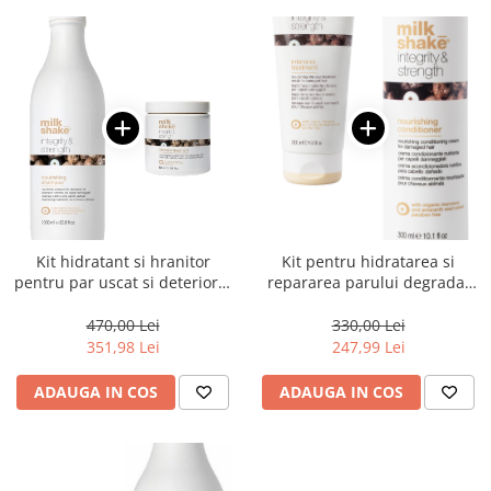
Kit hidratant si hranitor
Kit pentru hidratarea si
pentru par uscat si deteriorat
repararea parului degradat
Milk Shake Integrity &
Milk Shake Integrity
Strength
470,00 Lei
330,00 Lei
351,98 Lei
247,99 Lei
ADAUGA IN COS
ADAUGA IN COS