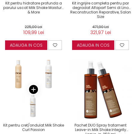
Kit pentru hidratare profunda a
Kit ingrijire completa pentru par
parului uscat Milk Shake Moisture
degradat Alfaparf Semi di Lino
& More
Reconstruction Reparative, Salon
Size
225,00 Lei
471,90 Lei
109,99 Lei
321,97 Lei
ADAUGA IN COS
ADAUGA IN COS
Kit pentru cret/ondulat Milk Shake
Pachet DUO Spray tratament
Curl Passion
Leave-in Milk Shake Integrity