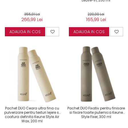
Leave-in, 250 ml
355,01 Lei
220,00 Lei
266,99 Lei
165,99 Lei
ADAUGA IN COS
ADAUGA IN COS
Pachet DUO Ceara ultra fina cu
Pachet DUO Fixativ pentru finisare
pulverizare pentru texturi lejere si
si fixare foarte puternica Keune
coafura definita Keune Style Air
Style Fixer, 300 ml
Wax, 200 ml