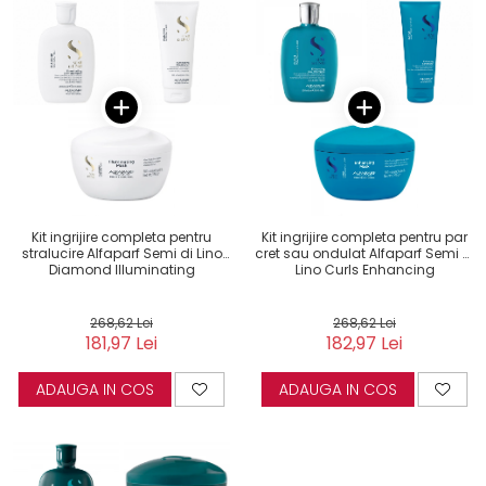
Kit ingrijire completa pentru
Kit ingrijire completa pentru par
stralucire Alfaparf Semi di Lino
cret sau ondulat Alfaparf Semi di
Diamond Illuminating
Lino Curls Enhancing
268,62 Lei
268,62 Lei
181,97 Lei
182,97 Lei
ADAUGA IN COS
ADAUGA IN COS