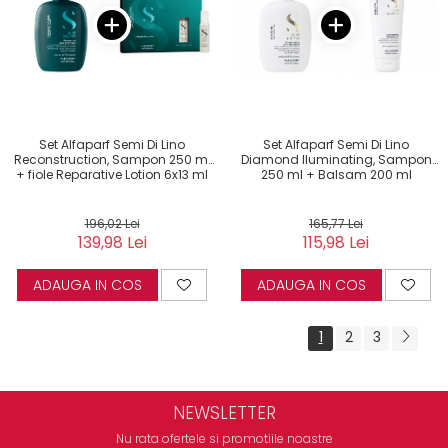
Set Alfaparf Semi Di Lino
Set Alfaparf Semi Di Lino
Reconstruction, Sampon 250 ml
Diamond Iluminating, Sampon
+ fiole Reparative Lotion 6x13 ml
250 ml + Balsam 200 ml
196,02 Lei
165,77 Lei
139,98 Lei
115,98 Lei
ADAUGA IN COS
ADAUGA IN COS
1
2
3
NEWSLETTER
Nu rata ofertele si promotiile noastre