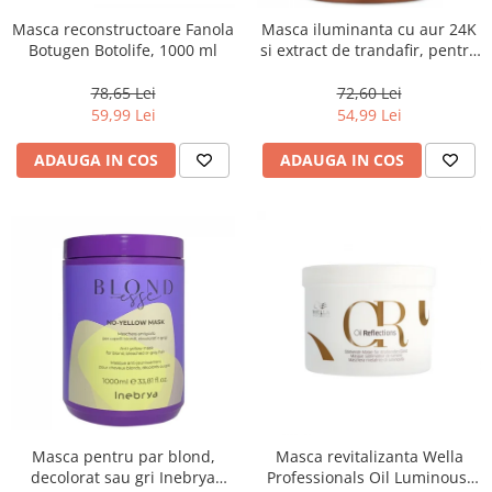
Masca reconstructoare Fanola
Masca iluminanta cu aur 24K
Botugen Botolife, 1000 ml
si extract de trandafir, pentru
toate tipurile de par, Fanola
Oro Therapy, 1000 ml
78,65 Lei
72,60 Lei
59,99 Lei
54,99 Lei
ADAUGA IN COS
ADAUGA IN COS
Masca pentru par blond,
Masca revitalizanta Wella
decolorat sau gri Inebrya
Professionals Oil Luminous,