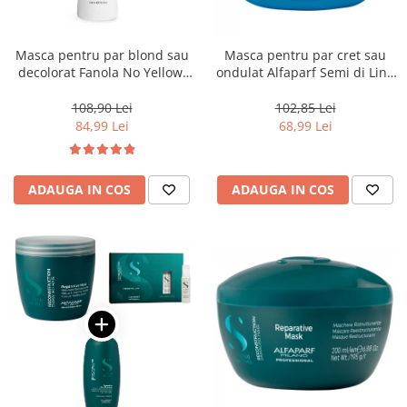
Masca pentru par blond sau
Masca pentru par cret sau
decolorat Fanola No Yellow,
ondulat Alfaparf Semi di Lino
1000 ml
Curls Enhancing, 200 ml
108,90 Lei
102,85 Lei
84,99 Lei
68,99 Lei
ADAUGA IN COS
ADAUGA IN COS