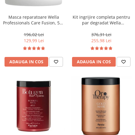
WELLA PROFESSIONALS
Masca reparatoare Wella
Kit ingrijire completa pentru
Professionals Care Fusion, 500
par degradat Wella
ml
Professionals Care Fusion,
Salon Size
196,02 Lei
376,31 Lei
129,99 Lei
255,98 Lei
ADAUGA IN COS
ADAUGA IN COS