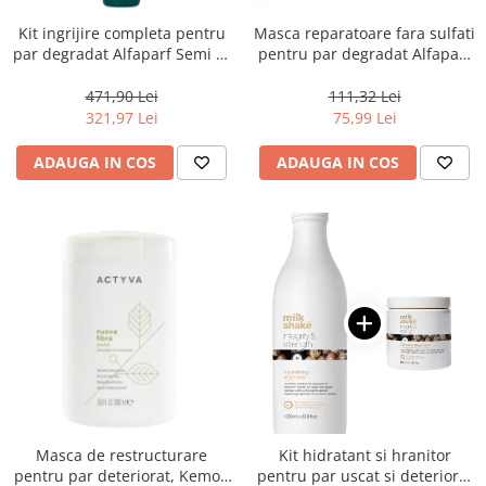
Kit ingrijire completa pentru
Masca reparatoare fara sulfati
par degradat Alfaparf Semi di
pentru par degradat Alfaparf
Lino Reconstruction
Milano Semi di Lino
Reparative, Salon Size
Reconstruction, 200 ml
471,90 Lei
111,32 Lei
321,97 Lei
75,99 Lei
ADAUGA IN COS
ADAUGA IN COS
Masca de restructurare
Kit hidratant si hranitor
pentru par deteriorat, Kemon
pentru par uscat si deteriorat