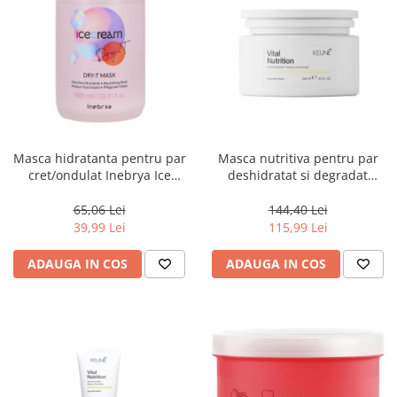
Masca hidratanta pentru par
Masca nutritiva pentru par
cret/ondulat Inebrya Ice
deshidratat si degradat
Cream Dry-T, 1000 ml
Keune Care Vital Nutrition
Mask, 250 ml
65,06 Lei
144,40 Lei
39,99 Lei
115,99 Lei
ADAUGA IN COS
ADAUGA IN COS