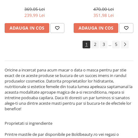
Actyva Nuova Fibra, 1000 ml
Milk Shake Integrity &
Strength
369,05 Lei
470,00 Lei
239,99 Lei
351,98 Lei
ADAUGA IN COS
ADAUGA IN COS
1
2
3
5
...
Oricine a incercat pana acum macar o data o masca pentru par stie
exact de ce aceste produse se bucura de un succes imens in randul
produselor cosmetice. Datorita proprietatilor lor hidratante,
nutritionale si estetice femeile din toata lumea apeleaza saptamanal la
aceasta modalitate aproape magica de a-si reconditiona, repara si
intretine podoaba capilara. Daca iti doresti un par luminos si sanatos
alege-ti una dintre aceste masti pentru par si bucura-te de efectele lor
benefice!
Proprietati si ingrendiente
Printre mastile de par disponibile pe Boldbeauty.ro vei regasi o