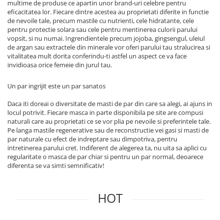
multime de produse ce apartin unor brand-uri celebre pentru
eficacitatea lor. Fiecare dintre acestea au proprietati diferite in functie
de nevoile tale, precum mastile cu nutrienti, cele hidratante, cele
pentru protectie solara sau cele pentru mentinerea culorii parului
vopsit, si nu numai. Ingrendientele precum jojoba, gingsengul, uleiul
de argan sau extractele din minerale vor oferi parului tau stralucirea si
vitalitatea mult dorita conferindu-ti astfel un aspect ce va face
invidioasa orice femeie din jurul tau.
Un par ingrijit este un par sanatos
Daca iti doreai o diversitate de masti de par din care sa alegi, ai ajuns in
locul potrivit. Fiecare masca in parte disponibila pe site are compusi
naturali care au proprietati ce se vor plia pe nevoile si preferintele tale.
Pe langa mastile regenerative sau de reconstructie vei gasi si masti de
par naturale cu efect de indreptare sau dimpotriva, pentru
intretinerea parului cret. Indiferent de alegerea ta, nu uita sa aplici cu
regularitate o masca de par chiar si pentru un par normal, deoarece
diferenta se va simti semnificativ!
HOT