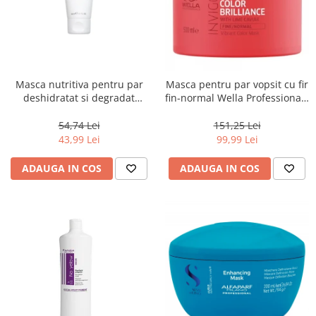
Masca nutritiva pentru par
Masca pentru par vopsit cu fir
deshidratat si degradat
fin-normal Wella Professionals
Keune Care Vital Nutrition
Invigo Brilliance, 500 ml
Mask, 50 ml
54,74 Lei
151,25 Lei
43,99 Lei
99,99 Lei
ADAUGA IN COS
ADAUGA IN COS