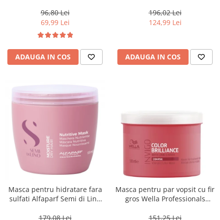
Blondesse No-Yellow, 1000 ml
500 ml
96,80 Lei
196,02 Lei
69,99 Lei
124,99 Lei
ADAUGA IN COS
ADAUGA IN COS
Masca pentru hidratare fara
Masca pentru par vopsit cu fir
sulfati Alfaparf Semi di Lino
gros Wella Professionals
Moisture Nutritive Mask, 500
Invigo Brilliance, 500 ml
ml
179,08 Lei
151,25 Lei