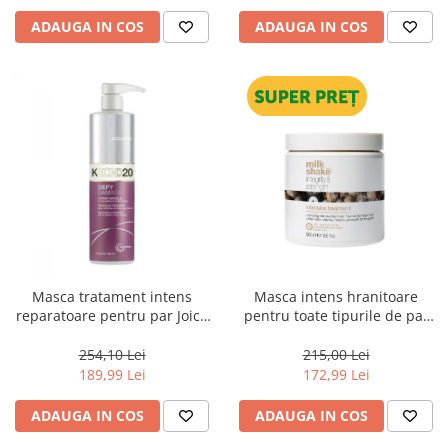
ADAUGA IN COS
ADAUGA IN COS
Masca tratament intens
Masca intens hranitoare
reparatoare pentru par Joico
pentru toate tipurile de par
Defy Damage KBOND20 Power
Milk Shake Integrity &
Mask, 500 ml
Strength Intensive Treatment,
254,10 Lei
215,00 Lei
500 ml
189,99 Lei
172,99 Lei
ADAUGA IN COS
ADAUGA IN COS