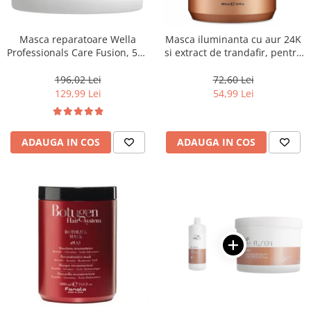
WELLA PROFESSIONALS
Masca reparatoare Wella
Masca iluminanta cu aur 24K
Professionals Care Fusion, 500
si extract de trandafir, pentru
ml
toate tipurile de par, Fanola
Oro Therapy, 1000 ml
196,02 Lei
72,60 Lei
129,99 Lei
54,99 Lei
ADAUGA IN COS
ADAUGA IN COS