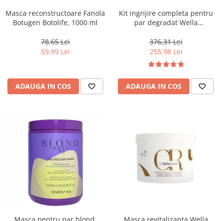
Masca reconstructoare Fanola
Kit ingrijire completa pentru
Botugen Botolife, 1000 ml
par degradat Wella
Professionals Care Fusion,
Salon Size
78,65 Lei
376,31 Lei
59,99 Lei
255,98 Lei
ADAUGA IN COS
ADAUGA IN COS
Masca pentru par blond,
Masca revitalizanta Wella