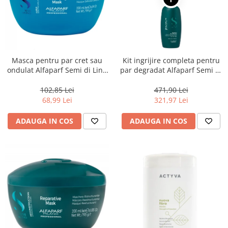
Masca pentru par cret sau
Kit ingrijire completa pentru
ondulat Alfaparf Semi di Lino
par degradat Alfaparf Semi di
Curls Enhancing, 200 ml
Lino Reconstruction
Reparative, Salon Size
102,85 Lei
471,90 Lei
68,99 Lei
321,97 Lei
ADAUGA IN COS
ADAUGA IN COS