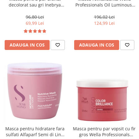
decolorat sau gri Inebrya
Professionals Oil Luminous,
Blondesse No-Yellow, 1000 ml
500 ml
96,80 Lei
196,02 Lei
69,99 Lei
124,99 Lei
ADAUGA IN COS
ADAUGA IN COS
Masca pentru hidratare fara
Masca pentru par vopsit cu fir
sulfati Alfaparf Semi di Lino
gros Wella Professionals