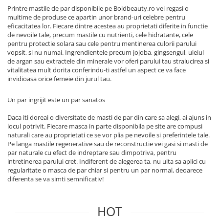
Printre mastile de par disponibile pe Boldbeauty.ro vei regasi o
multime de produse ce apartin unor brand-uri celebre pentru
eficacitatea lor. Fiecare dintre acestea au proprietati diferite in functie
de nevoile tale, precum mastile cu nutrienti, cele hidratante, cele
pentru protectie solara sau cele pentru mentinerea culorii parului
vopsit, si nu numai. Ingrendientele precum jojoba, gingsengul, uleiul
de argan sau extractele din minerale vor oferi parului tau stralucirea si
vitalitatea mult dorita conferindu-ti astfel un aspect ce va face
invidioasa orice femeie din jurul tau.
Un par ingrijit este un par sanatos
Daca iti doreai o diversitate de masti de par din care sa alegi, ai ajuns in
locul potrivit. Fiecare masca in parte disponibila pe site are compusi
naturali care au proprietati ce se vor plia pe nevoile si preferintele tale.
Pe langa mastile regenerative sau de reconstructie vei gasi si masti de
par naturale cu efect de indreptare sau dimpotriva, pentru
intretinerea parului cret. Indiferent de alegerea ta, nu uita sa aplici cu
regularitate o masca de par chiar si pentru un par normal, deoarece
diferenta se va simti semnificativ!
HOT