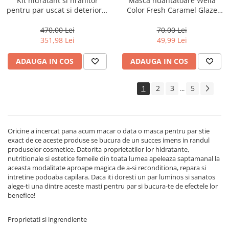
Kit hidratant si hranitor
Masca nuantatoare Wella
pentru par uscat si deteriorat
Color Fresh Caramel Glaze
Milk Shake Integrity &
Mask, 150 ml
Strength
470,00 Lei
70,00 Lei
351,98 Lei
49,99 Lei
ADAUGA IN COS
ADAUGA IN COS
1
2
3
5
...
Oricine a incercat pana acum macar o data o masca pentru par stie
exact de ce aceste produse se bucura de un succes imens in randul
produselor cosmetice. Datorita proprietatilor lor hidratante,
nutritionale si estetice femeile din toata lumea apeleaza saptamanal la
aceasta modalitate aproape magica de a-si reconditiona, repara si
intretine podoaba capilara. Daca iti doresti un par luminos si sanatos
alege-ti una dintre aceste masti pentru par si bucura-te de efectele lor
benefice!
Proprietati si ingrendiente