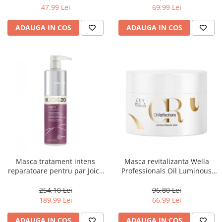
47,99 Lei
69,99 Lei
ADAUGA IN COS
ADAUGA IN COS
Masca tratament intens
Masca revitalizanta Wella
reparatoare pentru par Joico
Professionals Oil Luminous
Defy Damage KBOND20 Power
150 ml
Mask, 500 ml
254,10 Lei
96,80 Lei
189,99 Lei
66,99 Lei
ADAUGA IN COS
ADAUGA IN COS