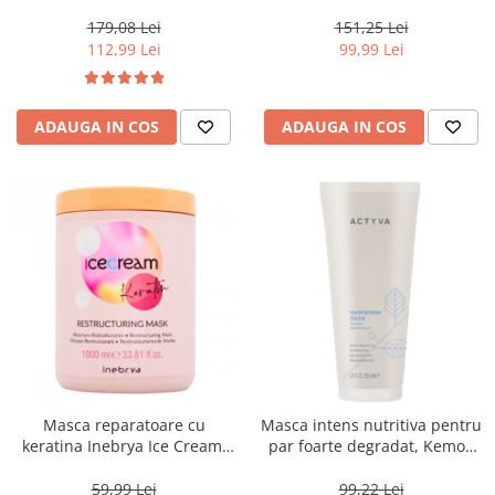
Moisture Nutritive Mask, 500
Invigo Brilliance, 500 ml
ml
179,08 Lei
151,25 Lei
112,99 Lei
99,99 Lei
ADAUGA IN COS
ADAUGA IN COS
Masca reparatoare cu
Masca intens nutritiva pentru
keratina Inebrya Ice Cream,
par foarte degradat, Kemon
1000 ml
Actyva Nutrizione Ricca, 200
ml
59,99 Lei
99,22 Lei