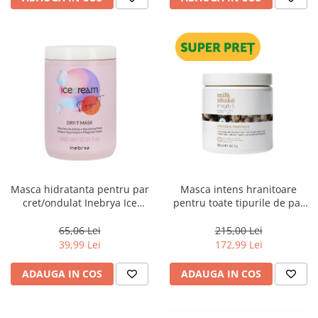
Masca hidratanta pentru par
Masca intens hranitoare
cret/ondulat Inebrya Ice
pentru toate tipurile de par
Cream Dry-T, 1000 ml
Milk Shake Integrity &
Strength Intensive Treatment,
65,06 Lei
215,00 Lei
500 ml
39,99 Lei
172,99 Lei
ADAUGA IN COS
ADAUGA IN COS