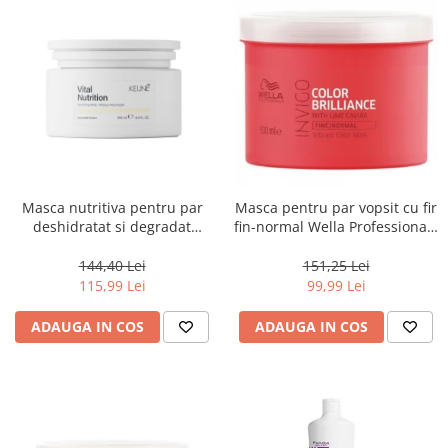
Masca nutritiva pentru par
Masca pentru par vopsit cu fir
deshidratat si degradat
fin-normal Wella Professionals
Keune Care Vital Nutrition
Invigo Brilliance, 500 ml
Mask, 250 ml
144,40 Lei
151,25 Lei
115,99 Lei
99,99 Lei
ADAUGA IN COS
ADAUGA IN COS