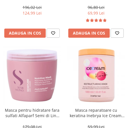
500 ml
Blondesse No-Yellow, 1000 ml
196,02 Lei
96,80 Lei
124,99 Lei
69,99 Lei
ADAUGA IN COS
ADAUGA IN COS
Masca pentru hidratare fara
Masca reparatoare cu
sulfati Alfaparf Semi di Lino
keratina Inebrya Ice Cream,
Moisture Nutritive Mask, 500
1000 ml
ml
179,08 Lei
59,99 Lei