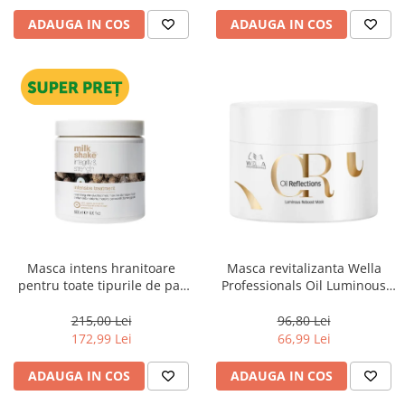
ADAUGA IN COS
ADAUGA IN COS
Masca intens hranitoare
Masca revitalizanta Wella
pentru toate tipurile de par
Professionals Oil Luminous
Milk Shake Integrity &
150 ml
Strength Intensive Treatment,
215,00 Lei
96,80 Lei
500 ml
172,99 Lei
66,99 Lei
ADAUGA IN COS
ADAUGA IN COS