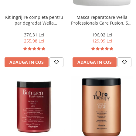
WELLA PROFESSIONALS
Kit ingrijire completa pentru
Masca reparatoare Wella
par degradat Wella
Professionals Care Fusion, 500
Professionals Care Fusion,
ml
Salon Size
376,31 Lei
196,02 Lei
255,98 Lei
129,99 Lei
ADAUGA IN COS
ADAUGA IN COS