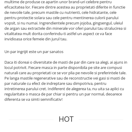
multime de produse ce apartin unor brand-uri celebre pentru
eficacitatea lor. Fiecare dintre acestea au proprietati diferite in functie
de nevoile tale, precum mastile cu nutrienti, cele hidratante, cele
pentru protectie solara sau cele pentru mentinerea culorii parului
vopsit, si nu numai. Ingrendientele precum jojoba, gingsengul, uleiul
de argan sau extractele din minerale vor oferi parului tau stralucirea si
vitalitatea mult dorita conferindu-ti astfel un aspect ce va face
invidioasa orice femeie din jurul tau.
Un par ingrijit este un par sanatos
Daca iti doreai o diversitate de masti de par din care sa alegi, ai ajuns in
locul potrivit. Fiecare masca in parte disponibila pe site are compusi
naturali care au proprietati ce se vor plia pe nevoile si preferintele tale.
Pe langa mastile regenerative sau de reconstructie vei gasi si masti de
par naturale cu efect de indreptare sau dimpotriva, pentru
intretinerea parului cret. Indiferent de alegerea ta, nu uita sa aplici cu
regularitate o masca de par chiar si pentru un par normal, deoarece
diferenta se va simti semnificativ!
HOT