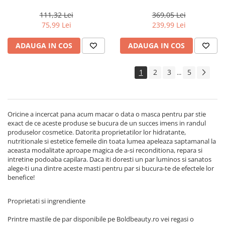
Milano Semi di Lino
Actyva Nuova Fibra, 1000 ml
Reconstruction, 200 ml
111,32 Lei
369,05 Lei
75,99 Lei
239,99 Lei
ADAUGA IN COS
ADAUGA IN COS
1
2
3
5
...
Oricine a incercat pana acum macar o data o masca pentru par stie
exact de ce aceste produse se bucura de un succes imens in randul
produselor cosmetice. Datorita proprietatilor lor hidratante,
nutritionale si estetice femeile din toata lumea apeleaza saptamanal la
aceasta modalitate aproape magica de a-si reconditiona, repara si
intretine podoaba capilara. Daca iti doresti un par luminos si sanatos
alege-ti una dintre aceste masti pentru par si bucura-te de efectele lor
benefice!
Proprietati si ingrendiente
Printre mastile de par disponibile pe Boldbeauty.ro vei regasi o