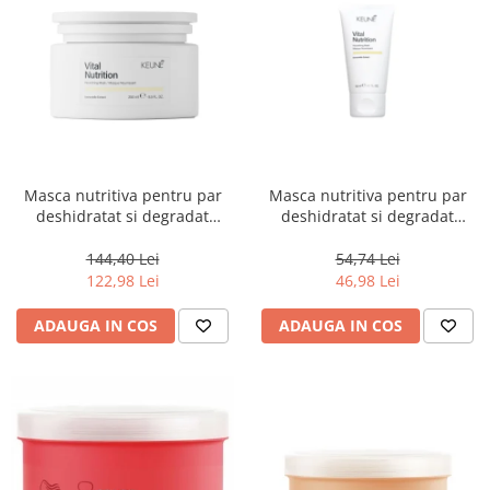
Masca nutritiva pentru par
Masca nutritiva pentru par
deshidratat si degradat
deshidratat si degradat
Keune Care Vital Nutrition
Keune Care Vital Nutrition
Mask, 250 ml
Mask, 50 ml
144,40 Lei
54,74 Lei
122,98 Lei
46,98 Lei
ADAUGA IN COS
ADAUGA IN COS