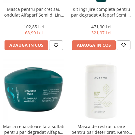
Masca pentru par cret sau
Kit ingrijire completa pentru
ondulat Alfaparf Semi di Lino
par degradat Alfaparf Semi di
Curls Enhancing, 200 ml
Lino Reconstruction
Reparative, Salon Size
102,85 Lei
471,90 Lei
68,99 Lei
321,97 Lei
ADAUGA IN COS
ADAUGA IN COS
Masca reparatoare fara sulfati
Masca de restructurare
pentru par degradat Alfaparf
pentru par deteriorat, Kemon