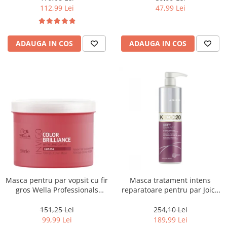
112,99 Lei
47,99 Lei
ADAUGA IN COS
ADAUGA IN COS
Masca pentru par vopsit cu fir
Masca tratament intens
gros Wella Professionals
reparatoare pentru par Joico
Invigo Brilliance, 500 ml
Defy Damage KBOND20 Power
Mask, 500 ml
151,25 Lei
254,10 Lei
99,99 Lei
189,99 Lei