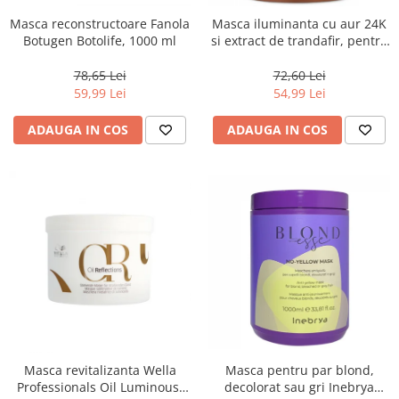
Masca reconstructoare Fanola
Masca iluminanta cu aur 24K
Botugen Botolife, 1000 ml
si extract de trandafir, pentru
toate tipurile de par, Fanola
Oro Therapy, 1000 ml
78,65 Lei
72,60 Lei
59,99 Lei
54,99 Lei
ADAUGA IN COS
ADAUGA IN COS
Masca revitalizanta Wella
Masca pentru par blond,
Professionals Oil Luminous,
decolorat sau gri Inebrya