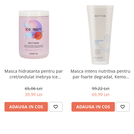
Masca hidratanta pentru par
Masca intens nutritiva pentru
cret/ondulat Inebrya Ice
par foarte degradat, Kemon
Cream Dry-T, 1000 ml
Actyva Nutrizione Ricca, 200
ml
65,06 Lei
99,22 Lei
39,99 Lei
69,99 Lei
ADAUGA IN COS
ADAUGA IN COS