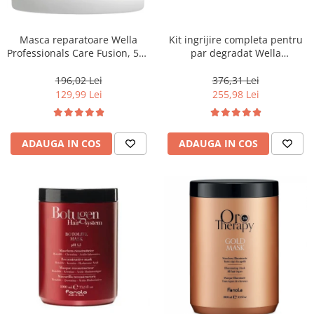
WELLA PROFESSIONALS
Masca reparatoare Wella
Kit ingrijire completa pentru
Professionals Care Fusion, 500
par degradat Wella
ml
Professionals Care Fusion,
Salon Size
196,02 Lei
376,31 Lei
129,99 Lei
255,98 Lei
ADAUGA IN COS
ADAUGA IN COS