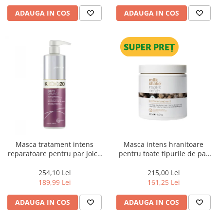
ADAUGA IN COS
ADAUGA IN COS
Masca tratament intens
Masca intens hranitoare
reparatoare pentru par Joico
pentru toate tipurile de par
Defy Damage KBOND20 Power
Milk Shake Integrity &
Mask, 500 ml
Strength Intensive Treatment,
254,10 Lei
215,00 Lei
500 ml
189,99 Lei
161,25 Lei
ADAUGA IN COS
ADAUGA IN COS