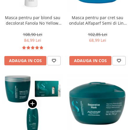
Masca pentru par blond sau
Masca pentru par cret sau
decolorat Fanola No Yellow,
ondulat Alfaparf Semi di Lino
1000 ml
Curls Enhancing, 200 ml
108,90 Lei
102,85 Lei
84,99 Lei
68,99 Lei
ADAUGA IN COS
ADAUGA IN COS