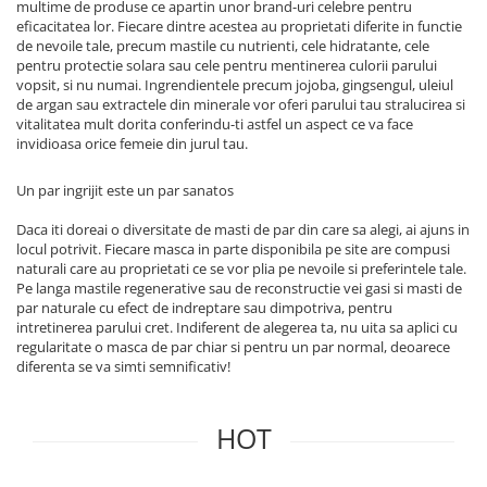
multime de produse ce apartin unor brand-uri celebre pentru
eficacitatea lor. Fiecare dintre acestea au proprietati diferite in functie
de nevoile tale, precum mastile cu nutrienti, cele hidratante, cele
pentru protectie solara sau cele pentru mentinerea culorii parului
vopsit, si nu numai. Ingrendientele precum jojoba, gingsengul, uleiul
de argan sau extractele din minerale vor oferi parului tau stralucirea si
vitalitatea mult dorita conferindu-ti astfel un aspect ce va face
invidioasa orice femeie din jurul tau.
Un par ingrijit este un par sanatos
Daca iti doreai o diversitate de masti de par din care sa alegi, ai ajuns in
locul potrivit. Fiecare masca in parte disponibila pe site are compusi
naturali care au proprietati ce se vor plia pe nevoile si preferintele tale.
Pe langa mastile regenerative sau de reconstructie vei gasi si masti de
par naturale cu efect de indreptare sau dimpotriva, pentru
intretinerea parului cret. Indiferent de alegerea ta, nu uita sa aplici cu
regularitate o masca de par chiar si pentru un par normal, deoarece
diferenta se va simti semnificativ!
HOT