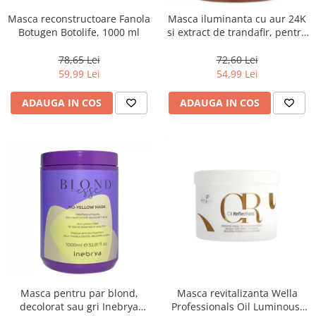
Masca reconstructoare Fanola
Masca iluminanta cu aur 24K
Botugen Botolife, 1000 ml
si extract de trandafir, pentru
toate tipurile de par, Fanola
Oro Therapy, 1000 ml
78,65 Lei
72,60 Lei
59,99 Lei
54,99 Lei
ADAUGA IN COS
ADAUGA IN COS
Masca pentru par blond,
Masca revitalizanta Wella
decolorat sau gri Inebrya
Professionals Oil Luminous,