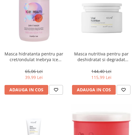
Masca hidratanta pentru par
Masca nutritiva pentru par
cret/ondulat Inebrya Ice
deshidratat si degradat
Cream Dry-T, 1000 ml
Keune Care Vital Nutrition
Mask, 250 ml
65,06 Lei
144,40 Lei
39,99 Lei
115,99 Lei
ADAUGA IN COS
ADAUGA IN COS