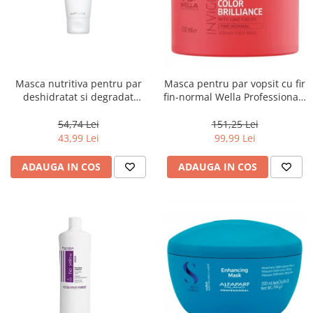
Masca nutritiva pentru par
Masca pentru par vopsit cu fir
deshidratat si degradat
fin-normal Wella Professionals
Keune Care Vital Nutrition
Invigo Brilliance, 500 ml
Mask, 50 ml
54,74 Lei
151,25 Lei
43,99 Lei
99,99 Lei
ADAUGA IN COS
ADAUGA IN COS