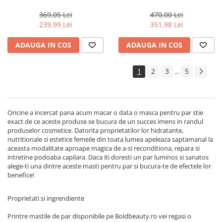
Actyva Nuova Fibra, 1000 ml
Milk Shake Integrity &
Strength
369,05 Lei
470,00 Lei
239,99 Lei
351,98 Lei
ADAUGA IN COS
ADAUGA IN COS
1
2
3
5
...
Oricine a incercat pana acum macar o data o masca pentru par stie
exact de ce aceste produse se bucura de un succes imens in randul
produselor cosmetice. Datorita proprietatilor lor hidratante,
nutritionale si estetice femeile din toata lumea apeleaza saptamanal la
aceasta modalitate aproape magica de a-si reconditiona, repara si
intretine podoaba capilara. Daca iti doresti un par luminos si sanatos
alege-ti una dintre aceste masti pentru par si bucura-te de efectele lor
benefice!
Proprietati si ingrendiente
Printre mastile de par disponibile pe Boldbeauty.ro vei regasi o