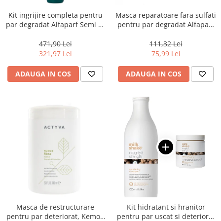
Kit ingrijire completa pentru
Masca reparatoare fara sulfati
par degradat Alfaparf Semi di
pentru par degradat Alfaparf
Lino Reconstruction
Milano Semi di Lino
Reparative, Salon Size
Reconstruction, 200 ml
471,90 Lei
111,32 Lei
321,97 Lei
75,99 Lei
ADAUGA IN COS
ADAUGA IN COS
Masca de restructurare
Kit hidratant si hranitor
pentru par deteriorat, Kemon
pentru par uscat si deteriorat