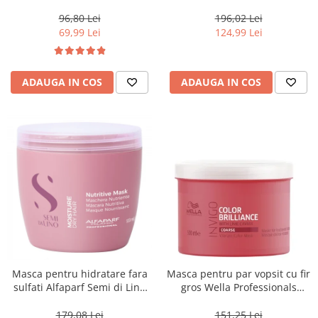
Blondesse No-Yellow, 1000 ml
500 ml
96,80 Lei
196,02 Lei
69,99 Lei
124,99 Lei
ADAUGA IN COS
ADAUGA IN COS
Masca pentru hidratare fara
Masca pentru par vopsit cu fir
sulfati Alfaparf Semi di Lino
gros Wella Professionals
Moisture Nutritive Mask, 500
Invigo Brilliance, 500 ml
ml
179,08 Lei
151,25 Lei