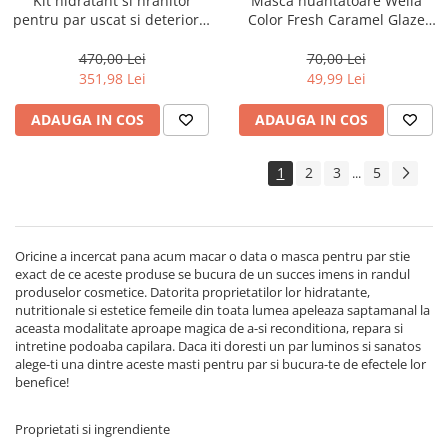
Kit hidratant si hranitor
Masca nuantatoare Wella
pentru par uscat si deteriorat
Color Fresh Caramel Glaze
Milk Shake Integrity &
Mask, 150 ml
Strength
470,00 Lei
70,00 Lei
351,98 Lei
49,99 Lei
ADAUGA IN COS
ADAUGA IN COS
1
2
3
5
...
Oricine a incercat pana acum macar o data o masca pentru par stie
exact de ce aceste produse se bucura de un succes imens in randul
produselor cosmetice. Datorita proprietatilor lor hidratante,
nutritionale si estetice femeile din toata lumea apeleaza saptamanal la
aceasta modalitate aproape magica de a-si reconditiona, repara si
intretine podoaba capilara. Daca iti doresti un par luminos si sanatos
alege-ti una dintre aceste masti pentru par si bucura-te de efectele lor
benefice!
Proprietati si ingrendiente