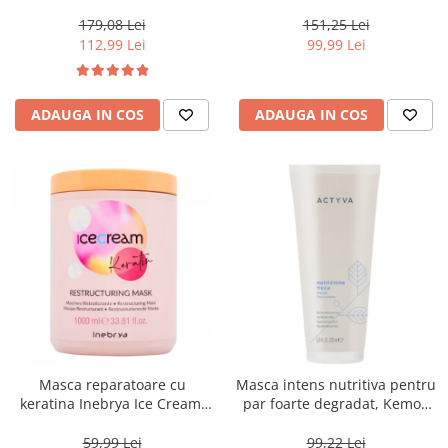
Moisture Nutritive Mask, 500
Invigo Brilliance, 500 ml
ml
179,08 Lei
151,25 Lei
112,99 Lei
99,99 Lei
ADAUGA IN COS
ADAUGA IN COS
Masca reparatoare cu
Masca intens nutritiva pentru
keratina Inebrya Ice Cream,
par foarte degradat, Kemon
1000 ml
Actyva Nutrizione Ricca, 200
ml
59,99 Lei
99,22 Lei