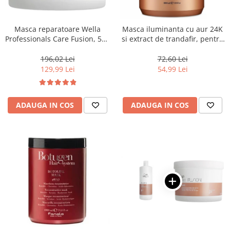
WELLA PROFESSIONALS
Masca reparatoare Wella
Masca iluminanta cu aur 24K
Professionals Care Fusion, 500
si extract de trandafir, pentru
ml
toate tipurile de par, Fanola
Oro Therapy, 1000 ml
196,02 Lei
72,60 Lei
129,99 Lei
54,99 Lei
ADAUGA IN COS
ADAUGA IN COS