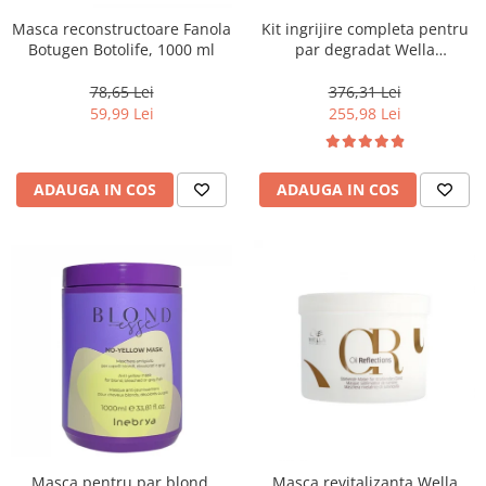
Masca reconstructoare Fanola
Kit ingrijire completa pentru
Botugen Botolife, 1000 ml
par degradat Wella
Professionals Care Fusion,
Salon Size
78,65 Lei
376,31 Lei
59,99 Lei
255,98 Lei
ADAUGA IN COS
ADAUGA IN COS
Masca pentru par blond,
Masca revitalizanta Wella