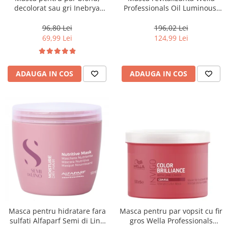
decolorat sau gri Inebrya
Professionals Oil Luminous,
Blondesse No-Yellow, 1000 ml
500 ml
96,80 Lei
196,02 Lei
69,99 Lei
124,99 Lei
ADAUGA IN COS
ADAUGA IN COS
Masca pentru hidratare fara
Masca pentru par vopsit cu fir
sulfati Alfaparf Semi di Lino
gros Wella Professionals