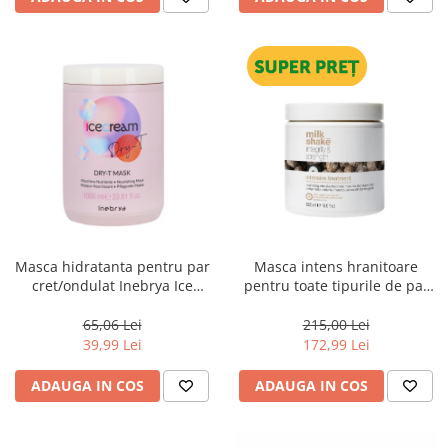
Masca hidratanta pentru par
Masca intens hranitoare
cret/ondulat Inebrya Ice
pentru toate tipurile de par
Cream Dry-T, 1000 ml
Milk Shake Integrity &
Strength Intensive Treatment,
65,06 Lei
215,00 Lei
500 ml
39,99 Lei
172,99 Lei
ADAUGA IN COS
ADAUGA IN COS