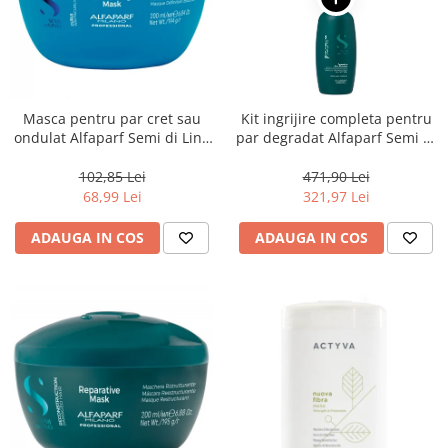
Masca pentru par cret sau
Kit ingrijire completa pentru
ondulat Alfaparf Semi di Lino
par degradat Alfaparf Semi di
Curls Enhancing, 200 ml
Lino Reconstruction
Reparative, Salon Size
102,85 Lei
471,90 Lei
68,99 Lei
321,97 Lei
ADAUGA IN COS
ADAUGA IN COS