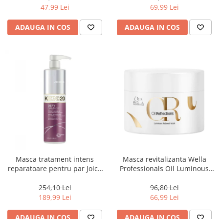
47,99 Lei
69,99 Lei
ADAUGA IN COS
ADAUGA IN COS
Masca tratament intens
Masca revitalizanta Wella
reparatoare pentru par Joico
Professionals Oil Luminous
Defy Damage KBOND20 Power
150 ml
Mask, 500 ml
254,10 Lei
96,80 Lei
189,99 Lei
66,99 Lei
ADAUGA IN COS
ADAUGA IN COS