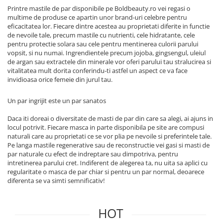
Printre mastile de par disponibile pe Boldbeauty.ro vei regasi o
multime de produse ce apartin unor brand-uri celebre pentru
eficacitatea lor. Fiecare dintre acestea au proprietati diferite in functie
de nevoile tale, precum mastile cu nutrienti, cele hidratante, cele
pentru protectie solara sau cele pentru mentinerea culorii parului
vopsit, si nu numai. Ingrendientele precum jojoba, gingsengul, uleiul
de argan sau extractele din minerale vor oferi parului tau stralucirea si
vitalitatea mult dorita conferindu-ti astfel un aspect ce va face
invidioasa orice femeie din jurul tau.
Un par ingrijit este un par sanatos
Daca iti doreai o diversitate de masti de par din care sa alegi, ai ajuns in
locul potrivit. Fiecare masca in parte disponibila pe site are compusi
naturali care au proprietati ce se vor plia pe nevoile si preferintele tale.
Pe langa mastile regenerative sau de reconstructie vei gasi si masti de
par naturale cu efect de indreptare sau dimpotriva, pentru
intretinerea parului cret. Indiferent de alegerea ta, nu uita sa aplici cu
regularitate o masca de par chiar si pentru un par normal, deoarece
diferenta se va simti semnificativ!
HOT