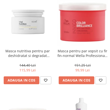
Masca nutritiva pentru par
Masca pentru par vopsit cu fir
deshidratat si degradat
fin-normal Wella Professionals
Keune Care Vital Nutrition
Invigo Brilliance, 500 ml
Mask, 250 ml
144,40 Lei
151,25 Lei
115,99 Lei
99,99 Lei
ADAUGA IN COS
ADAUGA IN COS