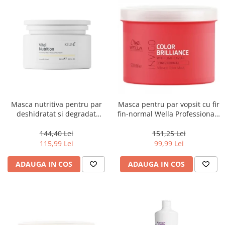
Masca nutritiva pentru par
Masca pentru par vopsit cu fir
deshidratat si degradat
fin-normal Wella Professionals
Keune Care Vital Nutrition
Invigo Brilliance, 500 ml
Mask, 250 ml
144,40 Lei
151,25 Lei
115,99 Lei
99,99 Lei
ADAUGA IN COS
ADAUGA IN COS