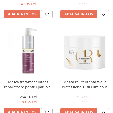
47,99 Lei
69,99 Lei
ADAUGA IN COS
ADAUGA IN COS
Masca tratament intens
Masca revitalizanta Wella
reparatoare pentru par Joico
Professionals Oil Luminous
Defy Damage KBOND20 Power
150 ml
Mask, 500 ml
254,10 Lei
96,80 Lei
189,99 Lei
66,99 Lei
ADAUGA IN COS
ADAUGA IN COS