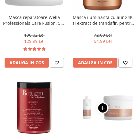
WELLA PROFESSIONALS
Masca reparatoare Wella
Masca iluminanta cu aur 24K
Professionals Care Fusion, 500
si extract de trandafir, pentru
ml
toate tipurile de par, Fanola
Oro Therapy, 1000 ml
196,02 Lei
72,60 Lei
129,99 Lei
54,99 Lei
ADAUGA IN COS
ADAUGA IN COS