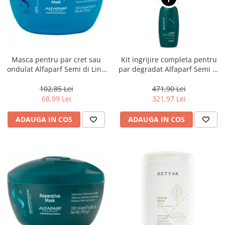
Masca pentru par cret sau
Kit ingrijire completa pentru
ondulat Alfaparf Semi di Lino
par degradat Alfaparf Semi di
Curls Enhancing, 200 ml
Lino Reconstruction
Reparative, Salon Size
102,85 Lei
471,90 Lei
68,99 Lei
321,97 Lei
ADAUGA IN COS
ADAUGA IN COS