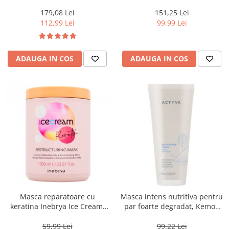
Moisture Nutritive Mask, 500
Invigo Brilliance, 500 ml
ml
179,08 Lei
151,25 Lei
112,99 Lei
99,99 Lei
ADAUGA IN COS
ADAUGA IN COS
Masca reparatoare cu
Masca intens nutritiva pentru
keratina Inebrya Ice Cream,
par foarte degradat, Kemon
1000 ml
Actyva Nutrizione Ricca, 200
ml
59,99 Lei
99,22 Lei