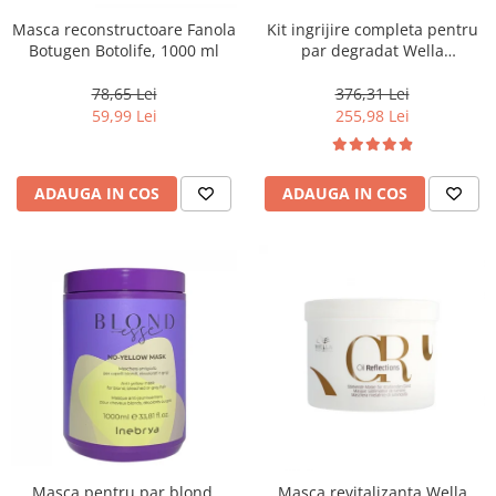
Masca reconstructoare Fanola
Kit ingrijire completa pentru
Botugen Botolife, 1000 ml
par degradat Wella
Professionals Care Fusion,
Salon Size
78,65 Lei
376,31 Lei
59,99 Lei
255,98 Lei
ADAUGA IN COS
ADAUGA IN COS
Masca pentru par blond,
Masca revitalizanta Wella