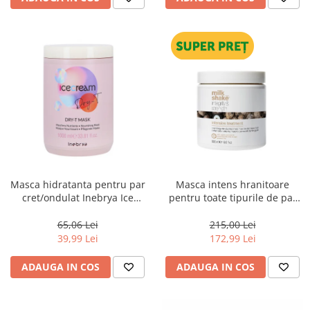
Masca hidratanta pentru par
Masca intens hranitoare
cret/ondulat Inebrya Ice
pentru toate tipurile de par
Cream Dry-T, 1000 ml
Milk Shake Integrity &
Strength Intensive Treatment,
65,06 Lei
215,00 Lei
500 ml
39,99 Lei
172,99 Lei
ADAUGA IN COS
ADAUGA IN COS