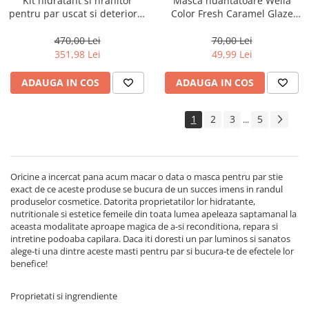
Kit hidratant si hranitor
Masca nuantatoare Wella
pentru par uscat si deteriorat
Color Fresh Caramel Glaze
Milk Shake Integrity &
Mask, 150 ml
Strength
470,00 Lei
70,00 Lei
351,98 Lei
49,99 Lei
ADAUGA IN COS
ADAUGA IN COS
1
2
3
5
...
Oricine a incercat pana acum macar o data o masca pentru par stie
exact de ce aceste produse se bucura de un succes imens in randul
produselor cosmetice. Datorita proprietatilor lor hidratante,
nutritionale si estetice femeile din toata lumea apeleaza saptamanal la
aceasta modalitate aproape magica de a-si reconditiona, repara si
intretine podoaba capilara. Daca iti doresti un par luminos si sanatos
alege-ti una dintre aceste masti pentru par si bucura-te de efectele lor
benefice!
Proprietati si ingrendiente