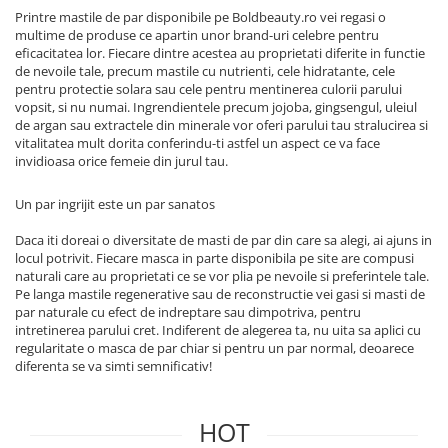
Printre mastile de par disponibile pe Boldbeauty.ro vei regasi o
multime de produse ce apartin unor brand-uri celebre pentru
eficacitatea lor. Fiecare dintre acestea au proprietati diferite in functie
de nevoile tale, precum mastile cu nutrienti, cele hidratante, cele
pentru protectie solara sau cele pentru mentinerea culorii parului
vopsit, si nu numai. Ingrendientele precum jojoba, gingsengul, uleiul
de argan sau extractele din minerale vor oferi parului tau stralucirea si
vitalitatea mult dorita conferindu-ti astfel un aspect ce va face
invidioasa orice femeie din jurul tau.
Un par ingrijit este un par sanatos
Daca iti doreai o diversitate de masti de par din care sa alegi, ai ajuns in
locul potrivit. Fiecare masca in parte disponibila pe site are compusi
naturali care au proprietati ce se vor plia pe nevoile si preferintele tale.
Pe langa mastile regenerative sau de reconstructie vei gasi si masti de
par naturale cu efect de indreptare sau dimpotriva, pentru
intretinerea parului cret. Indiferent de alegerea ta, nu uita sa aplici cu
regularitate o masca de par chiar si pentru un par normal, deoarece
diferenta se va simti semnificativ!
HOT