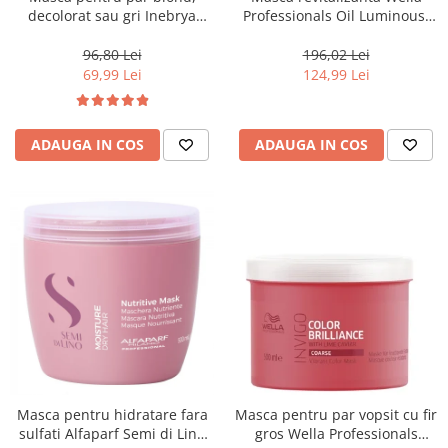
decolorat sau gri Inebrya
Professionals Oil Luminous,
Blondesse No-Yellow, 1000 ml
500 ml
96,80 Lei
196,02 Lei
69,99 Lei
124,99 Lei
ADAUGA IN COS
ADAUGA IN COS
Masca pentru hidratare fara
Masca pentru par vopsit cu fir
sulfati Alfaparf Semi di Lino
gros Wella Professionals