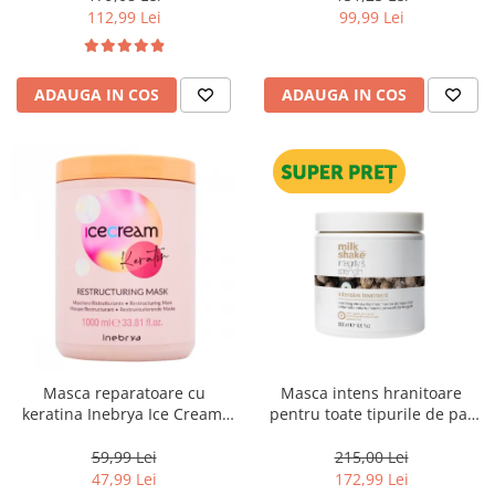
112,99 Lei
99,99 Lei
ADAUGA IN COS
ADAUGA IN COS
Masca reparatoare cu
Masca intens hranitoare
keratina Inebrya Ice Cream,
pentru toate tipurile de par
1000 ml
Milk Shake Integrity &
Strength Intensive Treatment,
59,99 Lei
215,00 Lei
500 ml
47,99 Lei
172,99 Lei