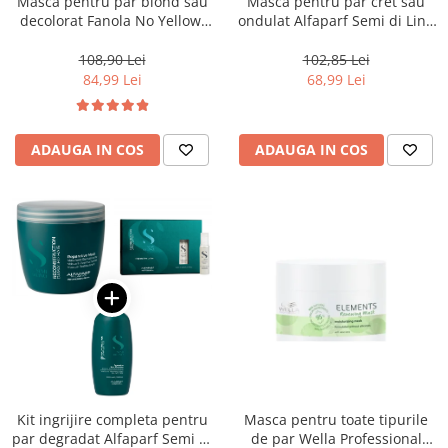
Masca pentru par blond sau
Masca pentru par cret sau
decolorat Fanola No Yellow,
ondulat Alfaparf Semi di Lino
1000 ml
Curls Enhancing, 200 ml
108,90 Lei
102,85 Lei
84,99 Lei
68,99 Lei
ADAUGA IN COS
ADAUGA IN COS
Kit ingrijire completa pentru
Masca pentru toate tipurile
par degradat Alfaparf Semi di
de par Wella Professional