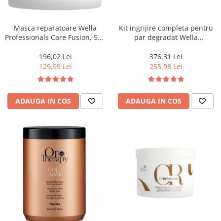
WELLA PROFESSIONALS
Masca reparatoare Wella
Kit ingrijire completa pentru
Professionals Care Fusion, 500
par degradat Wella
ml
Professionals Care Fusion,
Salon Size
196,02 Lei
376,31 Lei
129,99 Lei
255,98 Lei
ADAUGA IN COS
ADAUGA IN COS