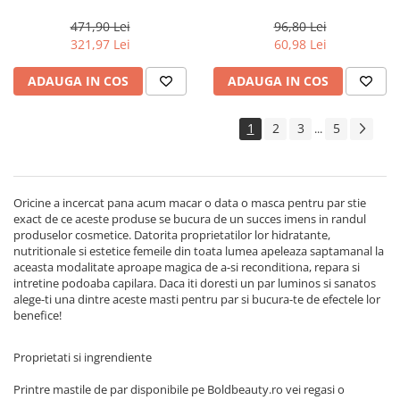
Lino Reconstruction
Renewing, 150 ml
Reparative, Salon Size
471,90 Lei
96,80 Lei
321,97 Lei
60,98 Lei
ADAUGA IN COS
ADAUGA IN COS
1
2
3
5
...
Oricine a incercat pana acum macar o data o masca pentru par stie
exact de ce aceste produse se bucura de un succes imens in randul
produselor cosmetice. Datorita proprietatilor lor hidratante,
nutritionale si estetice femeile din toata lumea apeleaza saptamanal la
aceasta modalitate aproape magica de a-si reconditiona, repara si
intretine podoaba capilara. Daca iti doresti un par luminos si sanatos
alege-ti una dintre aceste masti pentru par si bucura-te de efectele lor
benefice!
Proprietati si ingrendiente
Printre mastile de par disponibile pe Boldbeauty.ro vei regasi o