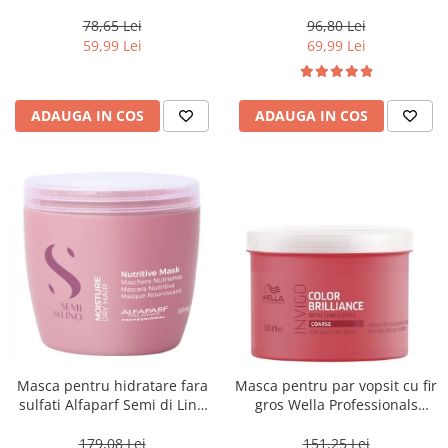
Blondesse No-Yellow, 1000 ml
78,65 Lei
96,80 Lei
59,99 Lei
69,99 Lei
ADAUGA IN COS
ADAUGA IN COS
Masca pentru hidratare fara
Masca pentru par vopsit cu fir
sulfati Alfaparf Semi di Lino
gros Wella Professionals
Moisture Nutritive Mask, 500
Invigo Brilliance, 500 ml
ml
179,08 Lei
151,25 Lei