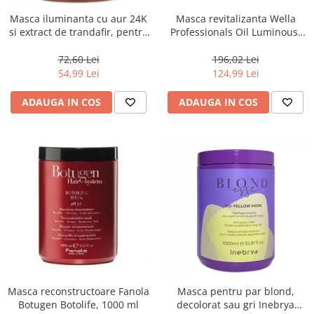
Masca iluminanta cu aur 24K
Masca revitalizanta Wella
si extract de trandafir, pentru
Professionals Oil Luminous,
toate tipurile de par, Fanola
500 ml
Oro Therapy, 1000 ml
72,60 Lei
196,02 Lei
54,99 Lei
124,99 Lei
ADAUGA IN COS
ADAUGA IN COS
Masca reconstructoare Fanola
Masca pentru par blond,
Botugen Botolife, 1000 ml
decolorat sau gri Inebrya