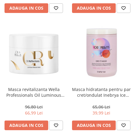
ADAUGA IN COS
ADAUGA IN COS
Masca revitalizanta Wella
Masca hidratanta pentru par
Professionals Oil Luminous
cret/ondulat Inebrya Ice
150 ml
Cream Dry-T, 1000 ml
96,80 Lei
65,06 Lei
66,99 Lei
39,99 Lei
ADAUGA IN COS
ADAUGA IN COS