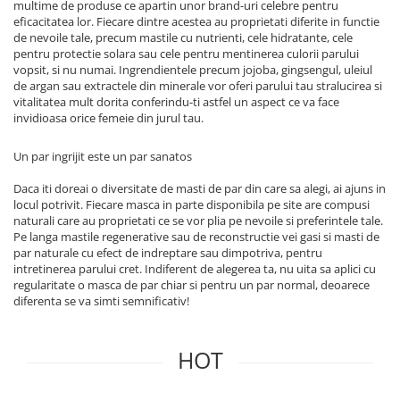
multime de produse ce apartin unor brand-uri celebre pentru
eficacitatea lor. Fiecare dintre acestea au proprietati diferite in functie
de nevoile tale, precum mastile cu nutrienti, cele hidratante, cele
pentru protectie solara sau cele pentru mentinerea culorii parului
vopsit, si nu numai. Ingrendientele precum jojoba, gingsengul, uleiul
de argan sau extractele din minerale vor oferi parului tau stralucirea si
vitalitatea mult dorita conferindu-ti astfel un aspect ce va face
invidioasa orice femeie din jurul tau.
Un par ingrijit este un par sanatos
Daca iti doreai o diversitate de masti de par din care sa alegi, ai ajuns in
locul potrivit. Fiecare masca in parte disponibila pe site are compusi
naturali care au proprietati ce se vor plia pe nevoile si preferintele tale.
Pe langa mastile regenerative sau de reconstructie vei gasi si masti de
par naturale cu efect de indreptare sau dimpotriva, pentru
intretinerea parului cret. Indiferent de alegerea ta, nu uita sa aplici cu
regularitate o masca de par chiar si pentru un par normal, deoarece
diferenta se va simti semnificativ!
HOT