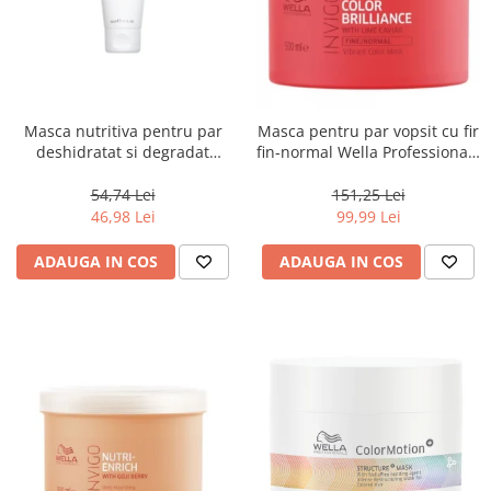
Masca nutritiva pentru par
Masca pentru par vopsit cu fir
deshidratat si degradat
fin-normal Wella Professionals
Keune Care Vital Nutrition
Invigo Brilliance, 500 ml
Mask, 50 ml
54,74 Lei
151,25 Lei
46,98 Lei
99,99 Lei
ADAUGA IN COS
ADAUGA IN COS