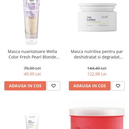
Masca nuantatoare Wella
Masca nutritiva pentru par
Color Fresh Pearl Blonde
deshidratat si degradat
Mask, 150 ml
Keune Care Vital Nutrition
Mask, 250 ml
70,00 Lei
144,40 Lei
49,99 Lei
122,98 Lei
ADAUGA IN COS
ADAUGA IN COS