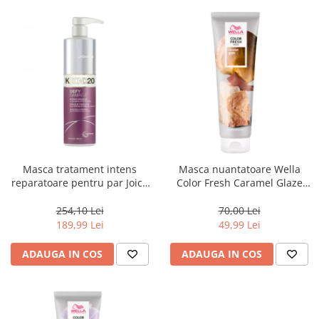
Masca tratament intens
Masca nuantatoare Wella
reparatoare pentru par Joico
Color Fresh Caramel Glaze
Defy Damage KBOND20 Power
Mask, 150 ml
Mask, 500 ml
254,10 Lei
70,00 Lei
189,99 Lei
49,99 Lei
ADAUGA IN COS
ADAUGA IN COS