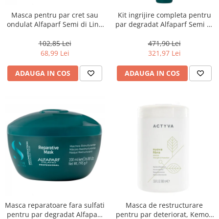
Masca pentru par cret sau
Kit ingrijire completa pentru
ondulat Alfaparf Semi di Lino
par degradat Alfaparf Semi di
Curls Enhancing, 200 ml
Lino Reconstruction
Reparative, Salon Size
102,85 Lei
471,90 Lei
68,99 Lei
321,97 Lei
ADAUGA IN COS
ADAUGA IN COS
Masca reparatoare fara sulfati
Masca de restructurare
pentru par degradat Alfaparf
pentru par deteriorat, Kemon