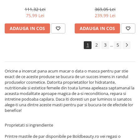
Milano Semi di Lino
Actyva Nuova Fibra, 1000 ml
Reconstruction, 200 ml
111,32 Lei
369,05 Lei
75,99 Lei
239,99 Lei
ADAUGA IN COS
ADAUGA IN COS
1
2
3
5
...
Oricine a incercat pana acum macar o data o masca pentru par stie
exact de ce aceste produse se bucura de un succes imens in randul
produselor cosmetice. Datorita proprietatilor lor hidratante,
nutritionale si estetice femeile din toata lumea apeleaza saptamanal la
aceasta modalitate aproape magica de a-si reconditiona, repara si
intretine podoaba capilara. Daca iti doresti un par luminos si sanatos
alege-ti una dintre aceste masti pentru par si bucura-te de efectele lor
benefice!
Proprietati si ingrendiente
Printre mastile de par disponibile pe Boldbeauty.ro vei regasi o