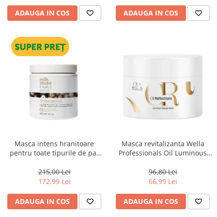
ADAUGA IN COS
ADAUGA IN COS
Masca intens hranitoare
Masca revitalizanta Wella
pentru toate tipurile de par
Professionals Oil Luminous
Milk Shake Integrity &
150 ml
Strength Intensive Treatment,
215,00 Lei
96,80 Lei
500 ml
172,99 Lei
66,99 Lei
ADAUGA IN COS
ADAUGA IN COS