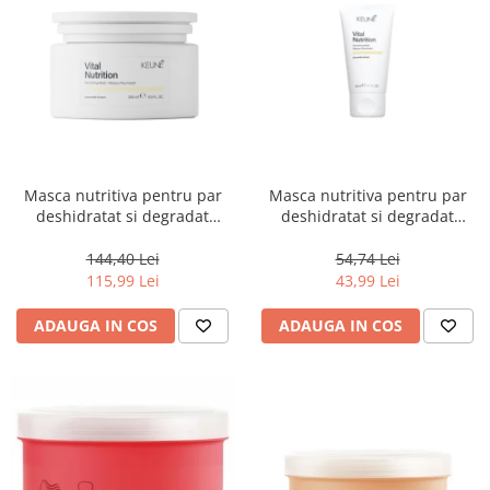
Masca nutritiva pentru par
Masca nutritiva pentru par
deshidratat si degradat
deshidratat si degradat
Keune Care Vital Nutrition
Keune Care Vital Nutrition
Mask, 250 ml
Mask, 50 ml
144,40 Lei
54,74 Lei
115,99 Lei
43,99 Lei
ADAUGA IN COS
ADAUGA IN COS