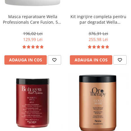
WELLA PROFESSIONALS
Masca reparatoare Wella
Kit ingrijire completa pentru
Professionals Care Fusion, 500
par degradat Wella
ml
Professionals Care Fusion,
Salon Size
196,02 Lei
376,31 Lei
129,99 Lei
255,98 Lei
ADAUGA IN COS
ADAUGA IN COS