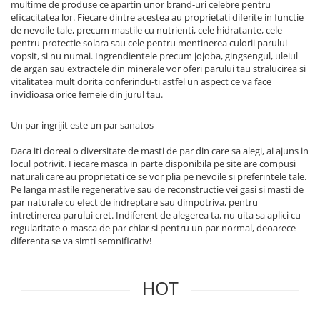
multime de produse ce apartin unor brand-uri celebre pentru
eficacitatea lor. Fiecare dintre acestea au proprietati diferite in functie
de nevoile tale, precum mastile cu nutrienti, cele hidratante, cele
pentru protectie solara sau cele pentru mentinerea culorii parului
vopsit, si nu numai. Ingrendientele precum jojoba, gingsengul, uleiul
de argan sau extractele din minerale vor oferi parului tau stralucirea si
vitalitatea mult dorita conferindu-ti astfel un aspect ce va face
invidioasa orice femeie din jurul tau.
Un par ingrijit este un par sanatos
Daca iti doreai o diversitate de masti de par din care sa alegi, ai ajuns in
locul potrivit. Fiecare masca in parte disponibila pe site are compusi
naturali care au proprietati ce se vor plia pe nevoile si preferintele tale.
Pe langa mastile regenerative sau de reconstructie vei gasi si masti de
par naturale cu efect de indreptare sau dimpotriva, pentru
intretinerea parului cret. Indiferent de alegerea ta, nu uita sa aplici cu
regularitate o masca de par chiar si pentru un par normal, deoarece
diferenta se va simti semnificativ!
HOT