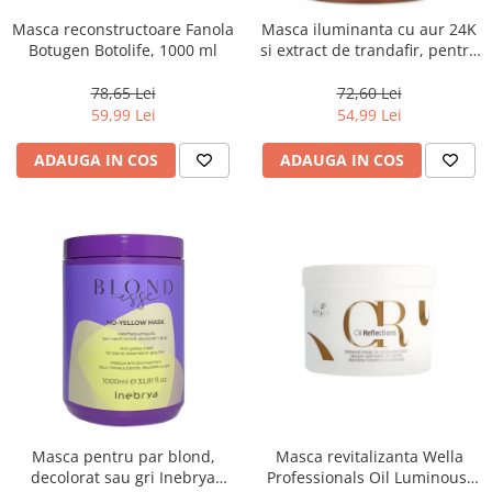
Masca reconstructoare Fanola
Masca iluminanta cu aur 24K
Botugen Botolife, 1000 ml
si extract de trandafir, pentru
toate tipurile de par, Fanola
Oro Therapy, 1000 ml
78,65 Lei
72,60 Lei
59,99 Lei
54,99 Lei
ADAUGA IN COS
ADAUGA IN COS
Masca pentru par blond,
Masca revitalizanta Wella
decolorat sau gri Inebrya
Professionals Oil Luminous,