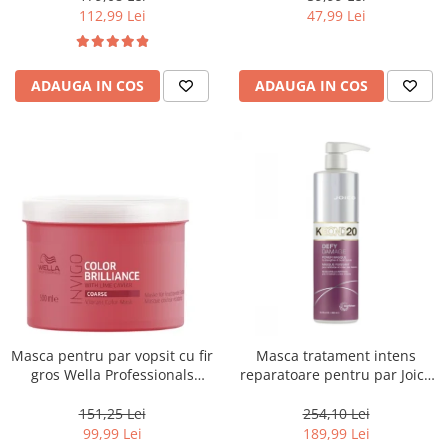
112,99 Lei
47,99 Lei
ADAUGA IN COS
ADAUGA IN COS
Masca pentru par vopsit cu fir
Masca tratament intens
gros Wella Professionals
reparatoare pentru par Joico
Invigo Brilliance, 500 ml
Defy Damage KBOND20 Power
Mask, 500 ml
151,25 Lei
254,10 Lei
99,99 Lei
189,99 Lei