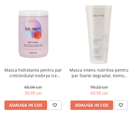
Masca hidratanta pentru par
Masca intens nutritiva pentru
cret/ondulat Inebrya Ice
par foarte degradat, Kemon
Cream Dry-T, 1000 ml
Actyva Nutrizione Ricca, 200
ml
65,06 Lei
99,22 Lei
39,99 Lei
69,99 Lei
ADAUGA IN COS
ADAUGA IN COS