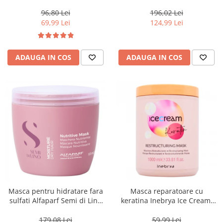
Blondesse No-Yellow, 1000 ml
500 ml
96,80 Lei
196,02 Lei
69,99 Lei
124,99 Lei
ADAUGA IN COS
ADAUGA IN COS
Masca pentru hidratare fara
Masca reparatoare cu
sulfati Alfaparf Semi di Lino
keratina Inebrya Ice Cream,
Moisture Nutritive Mask, 500
1000 ml
ml
179,08 Lei
59,99 Lei