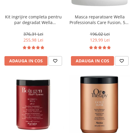
WELLA PROFESSIONALS
Kit ingrijire completa pentru
Masca reparatoare Wella
par degradat Wella
Professionals Care Fusion, 500
Professionals Care Fusion,
ml
Salon Size
376,31 Lei
196,02 Lei
255,98 Lei
129,99 Lei
ADAUGA IN COS
ADAUGA IN COS