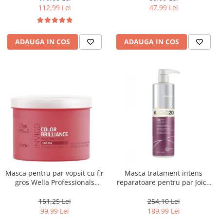
112,99 Lei
47,99 Lei
ADAUGA IN COS
ADAUGA IN COS
Masca pentru par vopsit cu fir
Masca tratament intens
gros Wella Professionals
reparatoare pentru par Joico
Invigo Brilliance, 500 ml
Defy Damage KBOND20 Power
Mask, 500 ml
151,25 Lei
254,10 Lei
99,99 Lei
189,99 Lei