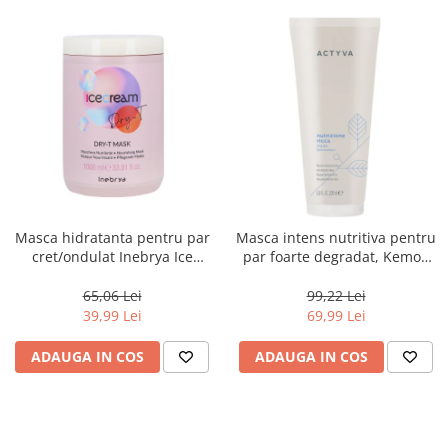
Masca hidratanta pentru par
Masca intens nutritiva pentru
cret/ondulat Inebrya Ice
par foarte degradat, Kemon
Cream Dry-T, 1000 ml
Actyva Nutrizione Ricca, 200
ml
65,06 Lei
99,22 Lei
39,99 Lei
69,99 Lei
ADAUGA IN COS
ADAUGA IN COS