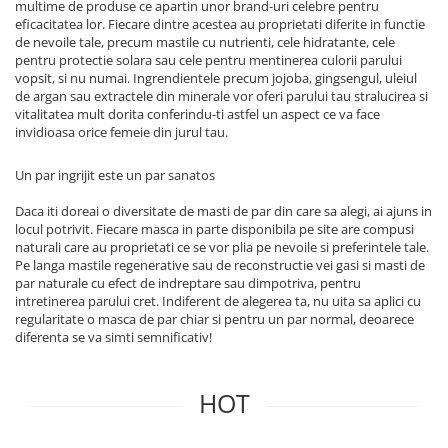
multime de produse ce apartin unor brand-uri celebre pentru
eficacitatea lor. Fiecare dintre acestea au proprietati diferite in functie
de nevoile tale, precum mastile cu nutrienti, cele hidratante, cele
pentru protectie solara sau cele pentru mentinerea culorii parului
vopsit, si nu numai. Ingrendientele precum jojoba, gingsengul, uleiul
de argan sau extractele din minerale vor oferi parului tau stralucirea si
vitalitatea mult dorita conferindu-ti astfel un aspect ce va face
invidioasa orice femeie din jurul tau.
Un par ingrijit este un par sanatos
Daca iti doreai o diversitate de masti de par din care sa alegi, ai ajuns in
locul potrivit. Fiecare masca in parte disponibila pe site are compusi
naturali care au proprietati ce se vor plia pe nevoile si preferintele tale.
Pe langa mastile regenerative sau de reconstructie vei gasi si masti de
par naturale cu efect de indreptare sau dimpotriva, pentru
intretinerea parului cret. Indiferent de alegerea ta, nu uita sa aplici cu
regularitate o masca de par chiar si pentru un par normal, deoarece
diferenta se va simti semnificativ!
HOT