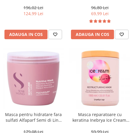
500 ml
Blondesse No-Yellow, 1000 ml
196,02 Lei
96,80 Lei
124,99 Lei
69,99 Lei
ADAUGA IN COS
ADAUGA IN COS
Masca pentru hidratare fara
Masca reparatoare cu
sulfati Alfaparf Semi di Lino
keratina Inebrya Ice Cream,
Moisture Nutritive Mask, 500
1000 ml
ml
179,08 Lei
59,99 Lei