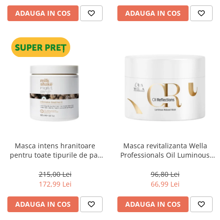
ADAUGA IN COS
ADAUGA IN COS
Masca intens hranitoare
Masca revitalizanta Wella
pentru toate tipurile de par
Professionals Oil Luminous
Milk Shake Integrity &
150 ml
Strength Intensive Treatment,
215,00 Lei
96,80 Lei
500 ml
172,99 Lei
66,99 Lei
ADAUGA IN COS
ADAUGA IN COS