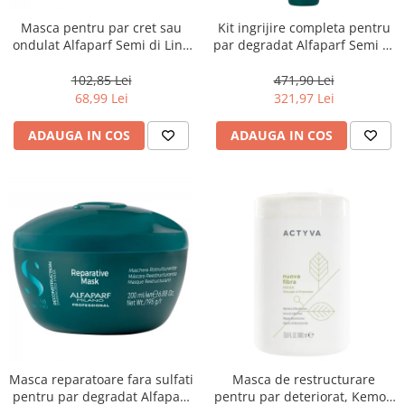
Masca pentru par cret sau
Kit ingrijire completa pentru
ondulat Alfaparf Semi di Lino
par degradat Alfaparf Semi di
Curls Enhancing, 200 ml
Lino Reconstruction
Reparative, Salon Size
102,85 Lei
471,90 Lei
68,99 Lei
321,97 Lei
ADAUGA IN COS
ADAUGA IN COS
Masca reparatoare fara sulfati
Masca de restructurare
pentru par degradat Alfaparf
pentru par deteriorat, Kemon