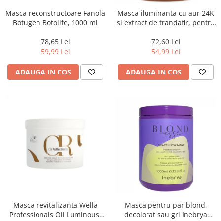
Masca reconstructoare Fanola
Masca iluminanta cu aur 24K
Botugen Botolife, 1000 ml
si extract de trandafir, pentru
toate tipurile de par, Fanola
Oro Therapy, 1000 ml
78,65 Lei
72,60 Lei
59,99 Lei
54,99 Lei
ADAUGA IN COS
ADAUGA IN COS
Masca revitalizanta Wella
Masca pentru par blond,
Professionals Oil Luminous,
decolorat sau gri Inebrya