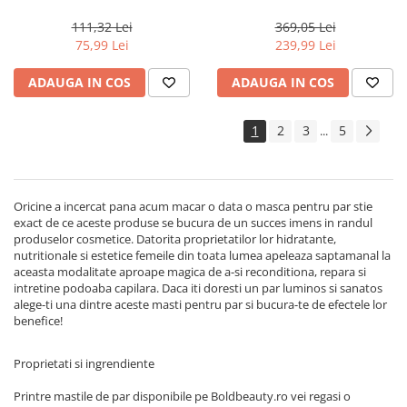
Milano Semi di Lino
Actyva Nuova Fibra, 1000 ml
Reconstruction, 200 ml
111,32 Lei
369,05 Lei
75,99 Lei
239,99 Lei
ADAUGA IN COS
ADAUGA IN COS
1
2
3
5
...
Oricine a incercat pana acum macar o data o masca pentru par stie
exact de ce aceste produse se bucura de un succes imens in randul
produselor cosmetice. Datorita proprietatilor lor hidratante,
nutritionale si estetice femeile din toata lumea apeleaza saptamanal la
aceasta modalitate aproape magica de a-si reconditiona, repara si
intretine podoaba capilara. Daca iti doresti un par luminos si sanatos
alege-ti una dintre aceste masti pentru par si bucura-te de efectele lor
benefice!
Proprietati si ingrendiente
Printre mastile de par disponibile pe Boldbeauty.ro vei regasi o