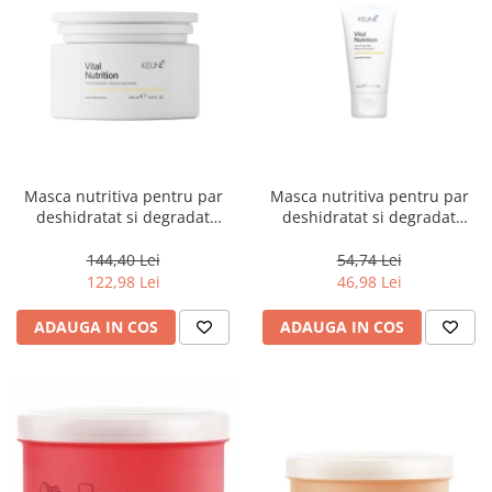
Masca nutritiva pentru par
Masca nutritiva pentru par
deshidratat si degradat
deshidratat si degradat
Keune Care Vital Nutrition
Keune Care Vital Nutrition
Mask, 250 ml
Mask, 50 ml
144,40 Lei
54,74 Lei
122,98 Lei
46,98 Lei
ADAUGA IN COS
ADAUGA IN COS