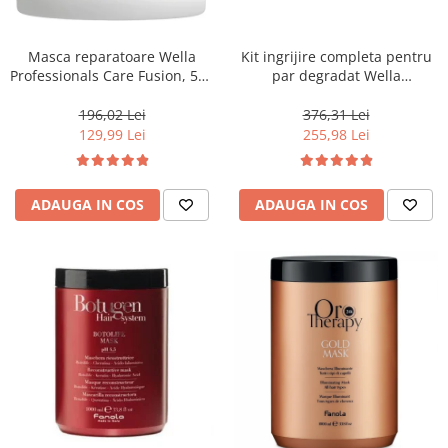
WELLA PROFESSIONALS
Masca reparatoare Wella
Kit ingrijire completa pentru
Professionals Care Fusion, 500
par degradat Wella
ml
Professionals Care Fusion,
Salon Size
196,02 Lei
376,31 Lei
129,99 Lei
255,98 Lei
ADAUGA IN COS
ADAUGA IN COS