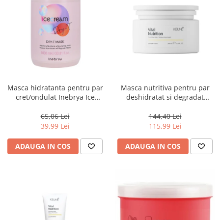
Masca hidratanta pentru par
Masca nutritiva pentru par
cret/ondulat Inebrya Ice
deshidratat si degradat
Cream Dry-T, 1000 ml
Keune Care Vital Nutrition
Mask, 250 ml
65,06 Lei
144,40 Lei
39,99 Lei
115,99 Lei
ADAUGA IN COS
ADAUGA IN COS