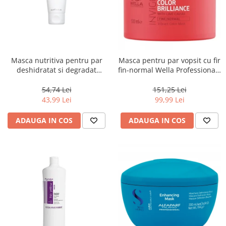
Masca nutritiva pentru par
Masca pentru par vopsit cu fir
deshidratat si degradat
fin-normal Wella Professionals
Keune Care Vital Nutrition
Invigo Brilliance, 500 ml
Mask, 50 ml
54,74 Lei
151,25 Lei
43,99 Lei
99,99 Lei
ADAUGA IN COS
ADAUGA IN COS