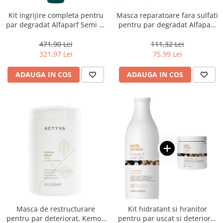
Kit ingrijire completa pentru
Masca reparatoare fara sulfati
par degradat Alfaparf Semi di
pentru par degradat Alfaparf
Lino Reconstruction
Milano Semi di Lino
Reparative, Salon Size
Reconstruction, 200 ml
471,90 Lei
111,32 Lei
321,97 Lei
75,99 Lei
ADAUGA IN COS
ADAUGA IN COS
Masca de restructurare
Kit hidratant si hranitor
pentru par deteriorat, Kemon
pentru par uscat si deteriorat