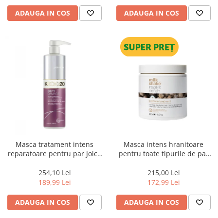
ADAUGA IN COS
ADAUGA IN COS
Masca tratament intens
Masca intens hranitoare
reparatoare pentru par Joico
pentru toate tipurile de par
Defy Damage KBOND20 Power
Milk Shake Integrity &
Mask, 500 ml
Strength Intensive Treatment,
254,10 Lei
215,00 Lei
500 ml
189,99 Lei
172,99 Lei
ADAUGA IN COS
ADAUGA IN COS