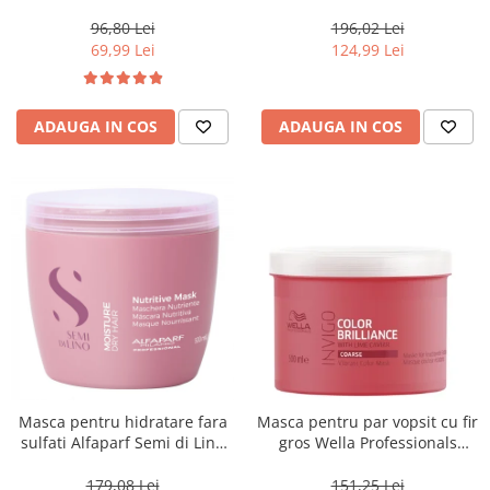
Blondesse No-Yellow, 1000 ml
500 ml
96,80 Lei
196,02 Lei
69,99 Lei
124,99 Lei
ADAUGA IN COS
ADAUGA IN COS
Masca pentru hidratare fara
Masca pentru par vopsit cu fir
sulfati Alfaparf Semi di Lino
gros Wella Professionals
Moisture Nutritive Mask, 500
Invigo Brilliance, 500 ml
ml
179,08 Lei
151,25 Lei