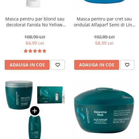
Masca pentru par blond sau
Masca pentru par cret sau
decolorat Fanola No Yellow,
ondulat Alfaparf Semi di Lino
1000 ml
Curls Enhancing, 200 ml
108,90 Lei
102,85 Lei
84,99 Lei
68,99 Lei
ADAUGA IN COS
ADAUGA IN COS