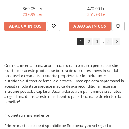
Actyva Nuova Fibra, 1000 ml
Milk Shake Integrity &
Strength
369,05 Lei
470,00 Lei
239,99 Lei
351,98 Lei
ADAUGA IN COS
ADAUGA IN COS
1
2
3
5
...
Oricine a incercat pana acum macar o data o masca pentru par stie
exact de ce aceste produse se bucura de un succes imens in randul
produselor cosmetice. Datorita proprietatilor lor hidratante,
nutritionale si estetice femeile din toata lumea apeleaza saptamanal la
aceasta modalitate aproape magica de a-si reconditiona, repara si
intretine podoaba capilara. Daca iti doresti un par luminos si sanatos
alege-ti una dintre aceste masti pentru par si bucura-te de efectele lor
benefice!
Proprietati si ingrendiente
Printre mastile de par disponibile pe Boldbeauty.ro vei regasi o