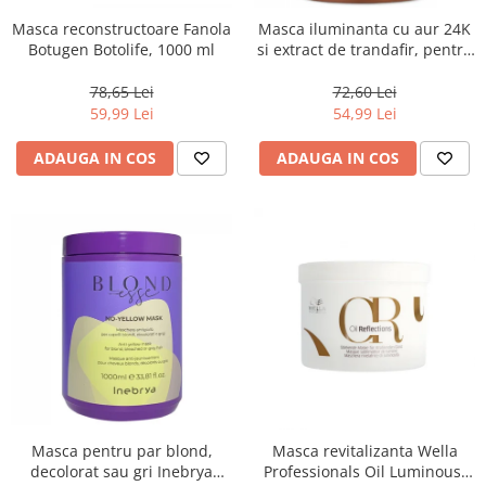
Masca reconstructoare Fanola
Masca iluminanta cu aur 24K
Botugen Botolife, 1000 ml
si extract de trandafir, pentru
toate tipurile de par, Fanola
Oro Therapy, 1000 ml
78,65 Lei
72,60 Lei
59,99 Lei
54,99 Lei
ADAUGA IN COS
ADAUGA IN COS
Masca pentru par blond,
Masca revitalizanta Wella
decolorat sau gri Inebrya
Professionals Oil Luminous,