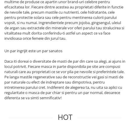
multime de produse ce apartin unor brand-uri celebre pentru
eficacitatea lor. Fiecare dintre acestea au proprietati diferite in functie
de nevoile tale, precum mastile cu nutrienti, cele hidratante, cele
pentru protectie solara sau cele pentru mentinerea culorii parului
vopsit, si nu numai. Ingrendientele precum jojoba, gingsengul, uleiul
de argan sau extractele din minerale vor oferi parului tau stralucirea si
vitalitatea mult dorita conferindu-ti astfel un aspect ce va face
invidioasa orice femeie din jurul tau.
Un par ingrijit este un par sanatos
Daca iti doreai o diversitate de masti de par din care sa alegi, ai ajuns in
locul potrivit. Fiecare masca in parte disponibila pe site are compusi
naturali care au proprietati ce se vor plia pe nevoile si preferintele tale.
Pe langa mastile regenerative sau de reconstructie vei gasi si masti de
par naturale cu efect de indreptare sau dimpotriva, pentru
intretinerea parului cret. Indiferent de alegerea ta, nu uita sa aplici cu
regularitate o masca de par chiar si pentru un par normal, deoarece
diferenta se va simti semnificativ!
HOT