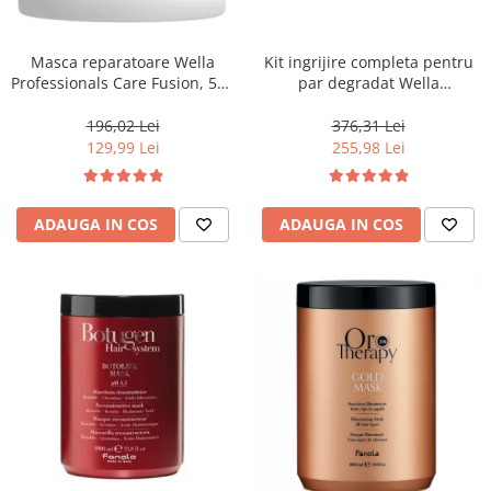
WELLA PROFESSIONALS
Masca reparatoare Wella
Kit ingrijire completa pentru
Professionals Care Fusion, 500
par degradat Wella
ml
Professionals Care Fusion,
Salon Size
196,02 Lei
376,31 Lei
129,99 Lei
255,98 Lei
ADAUGA IN COS
ADAUGA IN COS