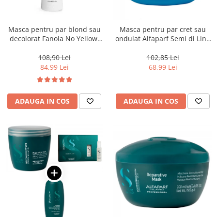
Masca pentru par blond sau
Masca pentru par cret sau
decolorat Fanola No Yellow,
ondulat Alfaparf Semi di Lino
1000 ml
Curls Enhancing, 200 ml
108,90 Lei
102,85 Lei
84,99 Lei
68,99 Lei
ADAUGA IN COS
ADAUGA IN COS