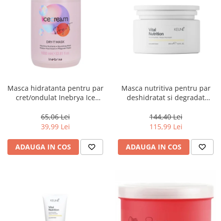
Masca hidratanta pentru par
Masca nutritiva pentru par
cret/ondulat Inebrya Ice
deshidratat si degradat
Cream Dry-T, 1000 ml
Keune Care Vital Nutrition
Mask, 250 ml
65,06 Lei
144,40 Lei
39,99 Lei
115,99 Lei
ADAUGA IN COS
ADAUGA IN COS