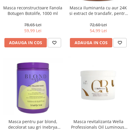
Masca reconstructoare Fanola
Masca iluminanta cu aur 24K
Botugen Botolife, 1000 ml
si extract de trandafir, pentru
toate tipurile de par, Fanola
Oro Therapy, 1000 ml
78,65 Lei
72,60 Lei
59,99 Lei
54,99 Lei
ADAUGA IN COS
ADAUGA IN COS
Masca pentru par blond,
Masca revitalizanta Wella
decolorat sau gri Inebrya
Professionals Oil Luminous,