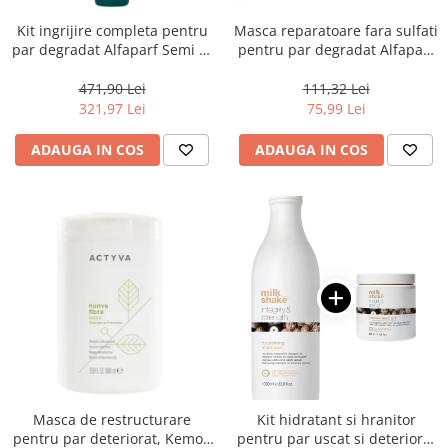
Kit ingrijire completa pentru
Masca reparatoare fara sulfati
par degradat Alfaparf Semi di
pentru par degradat Alfaparf
Lino Reconstruction
Milano Semi di Lino
Reparative, Salon Size
Reconstruction, 200 ml
471,90 Lei
111,32 Lei
321,97 Lei
75,99 Lei
ADAUGA IN COS
ADAUGA IN COS
Masca de restructurare
Kit hidratant si hranitor
pentru par deteriorat, Kemon
pentru par uscat si deteriorat