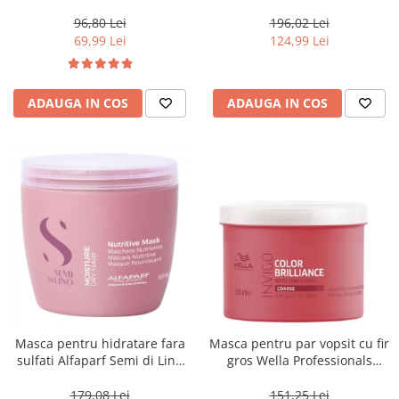
Blondesse No-Yellow, 1000 ml
500 ml
96,80 Lei
196,02 Lei
69,99 Lei
124,99 Lei
ADAUGA IN COS
ADAUGA IN COS
Masca pentru hidratare fara
Masca pentru par vopsit cu fir
sulfati Alfaparf Semi di Lino
gros Wella Professionals
Moisture Nutritive Mask, 500
Invigo Brilliance, 500 ml
ml
179,08 Lei
151,25 Lei