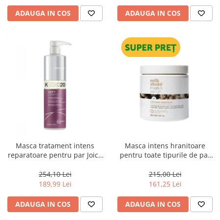
ADAUGA IN COS
ADAUGA IN COS
Masca tratament intens
Masca intens hranitoare
reparatoare pentru par Joico
pentru toate tipurile de par
Defy Damage KBOND20 Power
Milk Shake Integrity &
Mask, 500 ml
Strength Intensive Treatment,
254,10 Lei
215,00 Lei
500 ml
189,99 Lei
161,25 Lei
ADAUGA IN COS
ADAUGA IN COS