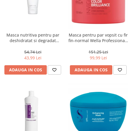
Masca nutritiva pentru par
Masca pentru par vopsit cu fir
deshidratat si degradat
fin-normal Wella Professionals
Keune Care Vital Nutrition
Invigo Brilliance, 500 ml
Mask, 50 ml
54,74 Lei
151,25 Lei
43,99 Lei
99,99 Lei
ADAUGA IN COS
ADAUGA IN COS