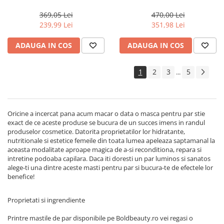
Actyva Nuova Fibra, 1000 ml
Milk Shake Integrity &
Strength
369,05 Lei
470,00 Lei
239,99 Lei
351,98 Lei
ADAUGA IN COS
ADAUGA IN COS
1
2
3
5
...
Oricine a incercat pana acum macar o data o masca pentru par stie
exact de ce aceste produse se bucura de un succes imens in randul
produselor cosmetice. Datorita proprietatilor lor hidratante,
nutritionale si estetice femeile din toata lumea apeleaza saptamanal la
aceasta modalitate aproape magica de a-si reconditiona, repara si
intretine podoaba capilara. Daca iti doresti un par luminos si sanatos
alege-ti una dintre aceste masti pentru par si bucura-te de efectele lor
benefice!
Proprietati si ingrendiente
Printre mastile de par disponibile pe Boldbeauty.ro vei regasi o