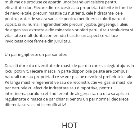
multime de produse ce apartin unor brand-uri celebre pentru
eficacitatea lor. Fiecare dintre acestea au proprietati diferite in functie
de nevoile tale, precum mastile cu nutrienti, cele hidratante, cele
pentru protectie solara sau cele pentru mentinerea culorii parului
vopsit, si nu numai. Ingrendientele precum jojoba, gingsengul, uleiul
de argan sau extractele din minerale vor oferi parului tau stralucirea si
vitalitatea mult dorita conferindu-ti astfel un aspect ce va face
invidioasa orice femeie din jurul tau.
Un par ingrijit este un par sanatos
Daca iti doreai o diversitate de masti de par din care sa alegi, ai ajuns in
locul potrivit. Fiecare masca in parte disponibila pe site are compusi
naturali care au proprietati ce se vor plia pe nevoile si preferintele tale.
Pe langa mastile regenerative sau de reconstructie vei gasi si masti de
par naturale cu efect de indreptare sau dimpotriva, pentru
intretinerea parului cret. Indiferent de alegerea ta, nu uita sa aplici cu
regularitate o masca de par chiar si pentru un par normal, deoarece
diferenta se va simti semnificativ!
HOT