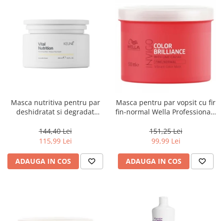
Masca nutritiva pentru par
Masca pentru par vopsit cu fir
deshidratat si degradat
fin-normal Wella Professionals
Keune Care Vital Nutrition
Invigo Brilliance, 500 ml
Mask, 250 ml
144,40 Lei
151,25 Lei
115,99 Lei
99,99 Lei
ADAUGA IN COS
ADAUGA IN COS