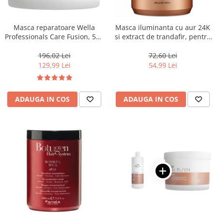
WELLA PROFESSIONALS
Masca reparatoare Wella
Masca iluminanta cu aur 24K
Professionals Care Fusion, 500
si extract de trandafir, pentru
ml
toate tipurile de par, Fanola
Oro Therapy, 1000 ml
196,02 Lei
72,60 Lei
129,99 Lei
54,99 Lei
ADAUGA IN COS
ADAUGA IN COS