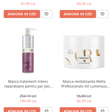
47,99 Lei
69,99 Lei
ADAUGA IN COS
ADAUGA IN COS
Masca tratament intens
Masca revitalizanta Wella
reparatoare pentru par Joico
Professionals Oil Luminous
Defy Damage KBOND20 Power
150 ml
Mask, 500 ml
254,10 Lei
96,80 Lei
189,99 Lei
66,99 Lei
ADAUGA IN COS
ADAUGA IN COS