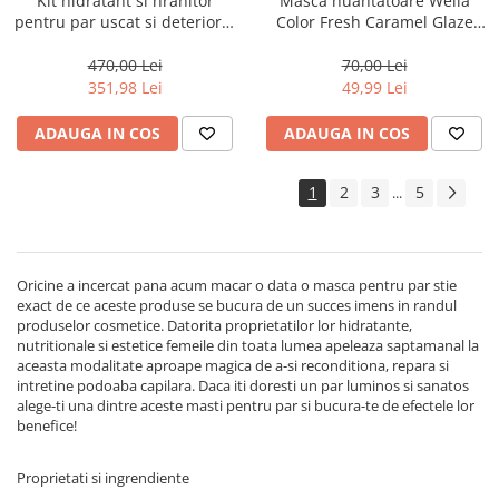
Kit hidratant si hranitor
Masca nuantatoare Wella
pentru par uscat si deteriorat
Color Fresh Caramel Glaze
Milk Shake Integrity &
Mask, 150 ml
Strength
470,00 Lei
70,00 Lei
351,98 Lei
49,99 Lei
ADAUGA IN COS
ADAUGA IN COS
1
2
3
5
...
Oricine a incercat pana acum macar o data o masca pentru par stie
exact de ce aceste produse se bucura de un succes imens in randul
produselor cosmetice. Datorita proprietatilor lor hidratante,
nutritionale si estetice femeile din toata lumea apeleaza saptamanal la
aceasta modalitate aproape magica de a-si reconditiona, repara si
intretine podoaba capilara. Daca iti doresti un par luminos si sanatos
alege-ti una dintre aceste masti pentru par si bucura-te de efectele lor
benefice!
Proprietati si ingrendiente