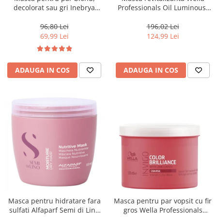
decolorat sau gri Inebrya
Professionals Oil Luminous,
Blondesse No-Yellow, 1000 ml
500 ml
96,80 Lei
196,02 Lei
69,99 Lei
124,99 Lei
ADAUGA IN COS
ADAUGA IN COS
Masca pentru hidratare fara
Masca pentru par vopsit cu fir
sulfati Alfaparf Semi di Lino
gros Wella Professionals