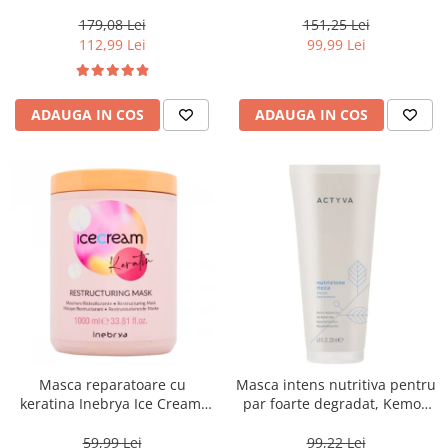
Moisture Nutritive Mask, 500
Invigo Brilliance, 500 ml
ml
179,08 Lei
151,25 Lei
112,99 Lei
99,99 Lei
ADAUGA IN COS
ADAUGA IN COS
Masca reparatoare cu
Masca intens nutritiva pentru
keratina Inebrya Ice Cream,
par foarte degradat, Kemon
1000 ml
Actyva Nutrizione Ricca, 200
ml
59,99 Lei
99,22 Lei