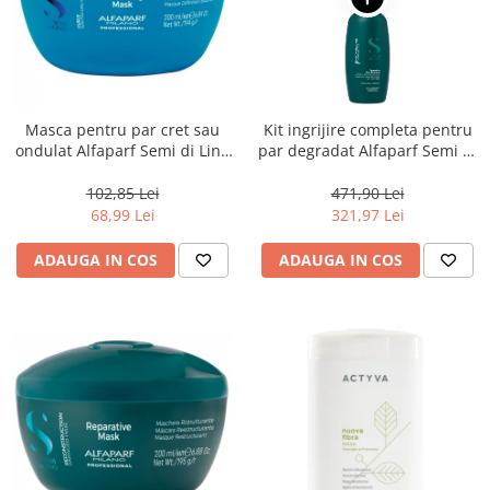
Masca pentru par cret sau
Kit ingrijire completa pentru
ondulat Alfaparf Semi di Lino
par degradat Alfaparf Semi di
Curls Enhancing, 200 ml
Lino Reconstruction
Reparative, Salon Size
102,85 Lei
471,90 Lei
68,99 Lei
321,97 Lei
ADAUGA IN COS
ADAUGA IN COS