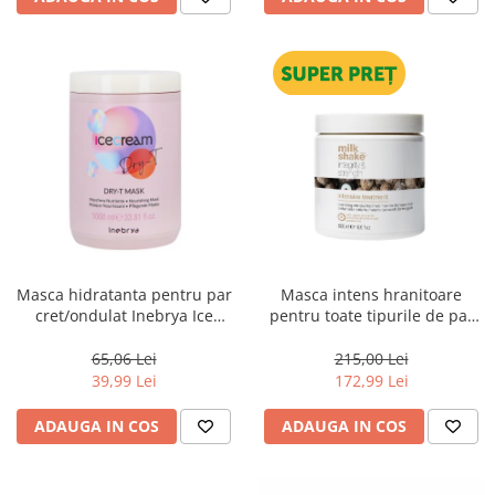
Masca hidratanta pentru par
Masca intens hranitoare
cret/ondulat Inebrya Ice
pentru toate tipurile de par
Cream Dry-T, 1000 ml
Milk Shake Integrity &
Strength Intensive Treatment,
65,06 Lei
215,00 Lei
500 ml
39,99 Lei
172,99 Lei
ADAUGA IN COS
ADAUGA IN COS