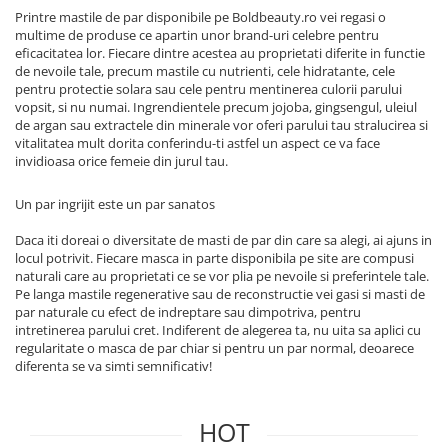
Printre mastile de par disponibile pe Boldbeauty.ro vei regasi o
multime de produse ce apartin unor brand-uri celebre pentru
eficacitatea lor. Fiecare dintre acestea au proprietati diferite in functie
de nevoile tale, precum mastile cu nutrienti, cele hidratante, cele
pentru protectie solara sau cele pentru mentinerea culorii parului
vopsit, si nu numai. Ingrendientele precum jojoba, gingsengul, uleiul
de argan sau extractele din minerale vor oferi parului tau stralucirea si
vitalitatea mult dorita conferindu-ti astfel un aspect ce va face
invidioasa orice femeie din jurul tau.
Un par ingrijit este un par sanatos
Daca iti doreai o diversitate de masti de par din care sa alegi, ai ajuns in
locul potrivit. Fiecare masca in parte disponibila pe site are compusi
naturali care au proprietati ce se vor plia pe nevoile si preferintele tale.
Pe langa mastile regenerative sau de reconstructie vei gasi si masti de
par naturale cu efect de indreptare sau dimpotriva, pentru
intretinerea parului cret. Indiferent de alegerea ta, nu uita sa aplici cu
regularitate o masca de par chiar si pentru un par normal, deoarece
diferenta se va simti semnificativ!
HOT