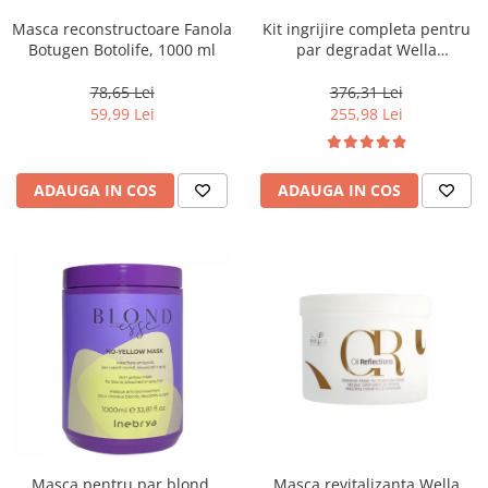
Masca reconstructoare Fanola
Kit ingrijire completa pentru
Botugen Botolife, 1000 ml
par degradat Wella
Professionals Care Fusion,
Salon Size
78,65 Lei
376,31 Lei
59,99 Lei
255,98 Lei
ADAUGA IN COS
ADAUGA IN COS
Masca pentru par blond,
Masca revitalizanta Wella