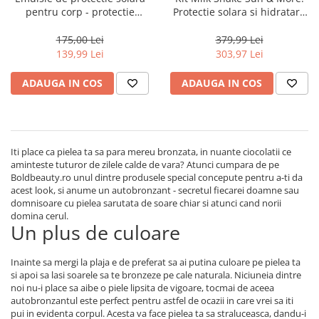
pentru corp - protectie
Protectie solara si hidratare
ridicata Milk Shake Sun &
completa pentru par si piele
More Sun Screen Milk SPF30,
175,00 Lei
379,99 Lei
140 ml
139,99 Lei
303,97 Lei
ADAUGA IN COS
ADAUGA IN COS
Iti place ca pielea ta sa para mereu bronzata, in nuante ciocolatii ce
aminteste tuturor de zilele calde de vara? Atunci cumpara de pe
Boldbeauty.ro unul dintre produsele special concepute pentru a-ti da
acest look, si anume un autobronzant - secretul fiecarei doamne sau
domnisoare cu pielea sarutata de soare chiar si atunci cand norii
domina cerul.
Un plus de culoare
Inainte sa mergi la plaja e de preferat sa ai putina culoare pe pielea ta
si apoi sa lasi soarele sa te bronzeze pe cale naturala. Niciuneia dintre
noi nu-i place sa aibe o piele lipsita de vigoare, tocmai de aceea
autobronzantul este perfect pentru astfel de ocazii in care vrei sa iti
pui in evidenta corpul. Acesta va face pielea ta sa straluceasca, dandu-i