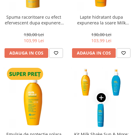
WELLA PROFESSIONALS
Spuma racoritoare cu efect
Lapte hidratant dupa
efervescent dupa expunerea
expunerea la soare Milk
la soare Milk Shake Sun &
Shake Sun & More Sensual
More Crackling Mousse, 150
Lotion, 250 ml
130,00 Lei
130,00 Lei
ml
103,99 Lei
103,99 Lei
ADAUGA IN COS
ADAUGA IN COS
Emulsie de protectie solara
Kit Milk Shake Sun & More: