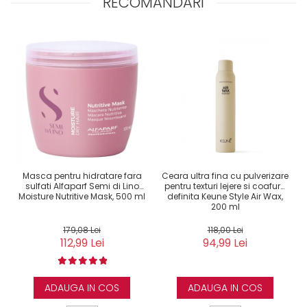
RECOMANDARI
Masca pentru hidratare fara
Ceara ultra fina cu pulverizare
sulfati Alfaparf Semi di Lino
pentru texturi lejere si coafura
Moisture Nutritive Mask, 500 ml
definita Keune Style Air Wax,
200 ml
179,08 Lei
118,00 Lei
112,99 Lei
94,99 Lei
ADAUGA IN COS
ADAUGA IN COS