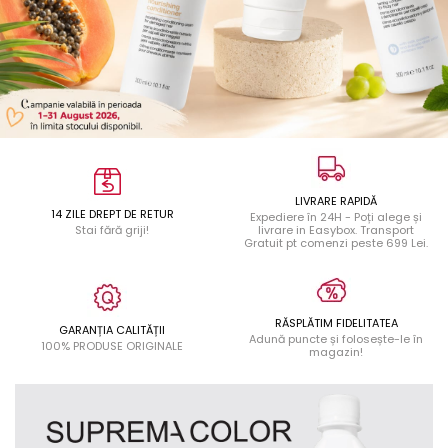
LIVRARE RAPIDĂ
14 ZILE DREPT DE RETUR
Expediere în 24H - Poți alege și
Stai fără griji!
livrare in Easybox. Transport
Gratuit pt comenzi peste 699 Lei.
RĂSPLĂTIM FIDELITATEA
GARANȚIA CALITĂȚII
Adună puncte și folosește-le în
100% PRODUSE ORIGINALE
magazin!